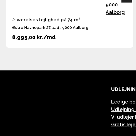
2-værelses lejlighed på 74 m²
Østre Havnepark 27, 4. 4., 9000 Aalborg
8.995,00 kr./md
UDLEJNI
Ledige bo
Udlejning 
Vi udlejer
Gratis lej