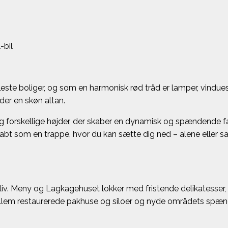
-bil
fleste boliger, og som en harmonisk rød tråd er lamper, vinduesk
er en skøn altan.
g forskellige højder, der skaber en dynamisk og spændende fa
kabt som en trappe, hvor du kan sætte dig ned – alene elle
liv. Meny og Lagkagehuset lokker med fristende delikatesser, 
llem restaurerede pakhuse og siloer og nyde områdets spænde