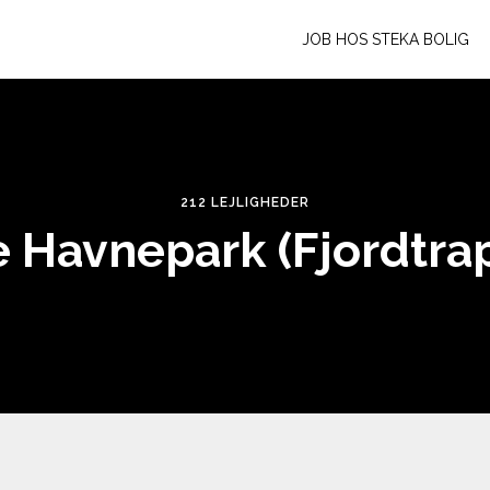
JOB HOS STEKA BOLIG
212 LEJLIGHEDER
e Havnepark (Fjordtra