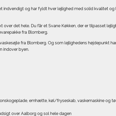
indvendigt og har fyldt hver lejlighed med solid kvalitet og læ
kt over det hele. Du får et Svane Køkken, der er tilpasset lej
evarepakke fra Blomberg.
askesøjle fra Blomberg. Og som lejlighedens højdepunkt har d
n indover byen.
ionskogeplade, emhætte, køl/fryseskab, vaskemaskine og tø
udsigt over Aalborg og sol hele dagen