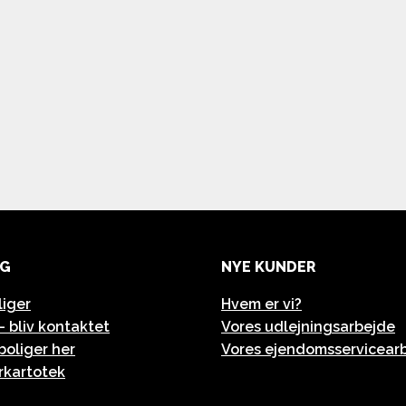
resterende
9 billeder
NG
NYE KUNDER
liger
Hvem er vi?
- bliv kontaktet
Vores udlejningsarbejde
 boliger her
Vores ejendomsservicear
erkartotek