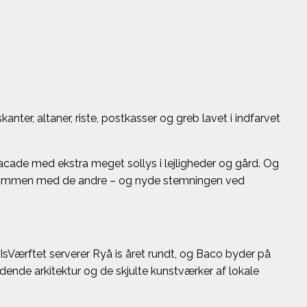
anter, altaner, riste, postkasser og greb lavet i indfarvet
cade med ekstra meget sollys i lejligheder og gård. Og
r sammen med de andre – og nyde stemningen ved
IsVærftet serverer Ryå is året rundt, og Baco byder på
nde arkitektur og de skjulte kunstværker af lokale