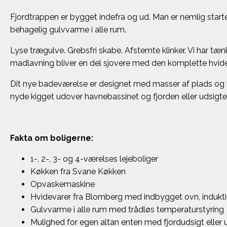
Fjordtrappen er bygget indefra og ud. Man er nemlig startet 
behagelig gulvvarme i alle rum.
Lyse trægulve. Grebsfri skabe. Afstemte klinker. Vi har tæn
madlavning bliver en del sjovere med den komplette hvid
Dit nye badeværelse er designet med masser af plads og v
nyde kigget udover havnebassinet og fjorden eller udsigte
Fakta om boligerne:
1-, 2-, 3- og 4-værelses lejeboliger
Køkken fra Svane Køkken
Opvaskemaskine
Hvidevarer fra Blomberg med indbygget ovn, indukt
Gulvvarme i alle rum med trådløs temperaturstyring
Mulighed for egen altan enten med fjordudsigt eller 