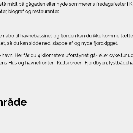
stå midt på gågaden eller nyde sommerens fredagsfester i Karo
ter, biograf og restauranter.
 nabo til havnebassinet og fjorden kan du ikke komme tætter
t, så du kan sidde ned, slappe af og nyde fjordkigget.
n. Her får du 4 kilometers uforstyrret gå- eller cykeltur ud 
kkens Hus og havnefronten, Kulturbroen, Fjordbyen, lystbåde
område
Klik for at
se de