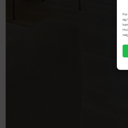
For
og/
kan
Hvi
neg