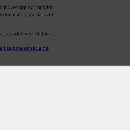
t indvendigt og har fyldt
 hvidevarer og speciallavet
 over det hele. Du får et...
ger i samme område her
Interesser