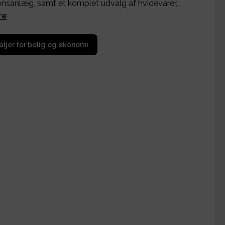
ionsanlæg, samt et komplet udvalg af hvidevarer,…
re
aljer for bolig og økonomi