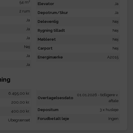
2
54 m
Elevator
Ja
2 rum
Depotrum/Skur
Ja
Ja
Delevenlig
Nej
Ja
Rygning tilladt
Nej
Ja
Møbleret
Nej
Nej
Carport
Nej
Ja
Energimærke
A2015
Ja
ning
6.495,00 kr.
01.01.2026 - tidligere v.
Overtagelsesdato
aftale
200,00 kr.
Depositum
3 x husleje
400,00 kr.
Forudbetalt leje
Ingen
Ubegrænset