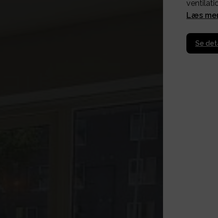
ventilat
Læs me
Se det