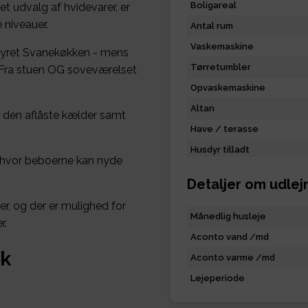
Boligareal
t udvalg af hvidevarer, er
 niveauer.
Antal rum
Vaskemaskine
styret Svanekøkken - mens
Tørretumbler
 Fra stuen OG soveværelset
Opvaskemaskine
Altan
 i den aflåste kælder samt
Have / terasse
Husdyr tilladt
, hvor beboerne kan nyde
Detaljer om udlej
er, og der er mulighed for
Månedlig husleje
r.
Aconto vand /md
rk
Aconto varme /md
Lejeperiode