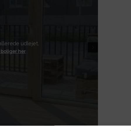
llerede udlejet.
 boliger her