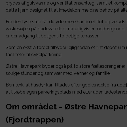
prydes af gulvvarme og ventilationsanlæg, samt et komple
dette hjem designet til at imødekomme dine behov på alle
Fra den lyse stue får du ydermere har du et flot og velud
vaskesøjlen på badeværelset naturligvis er medfølgende.
er der adgang til boligens to dejlige terrasser.
Som en ekstra fordel tilbyder lejligheden et fint depotrum
faciliteter til cykelparkering.
Østre Havnepark byder også på to store fællesorangerier
solrige stunder og samvær med venner og familie.
Bemærk, at husdyr kan tillades efter godkendelse fra udlej
at tilkøbe egen parkeringsplads med eller uden ladestande
Om området - Østre Havnepa
(Fjordtrappen)