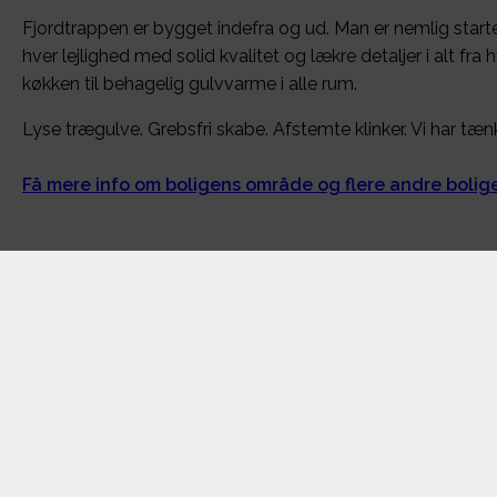
Fjordtrappen er bygget indefra og ud. Man er nemlig starte
hver lejlighed med solid kvalitet og lækre detaljer i alt fra
køkken til behagelig gulvvarme i alle rum.
Lyse trægulve. Grebsfri skabe. Afstemte klinker. Vi har tænkt
Få mere info om boligens område og flere andre boli