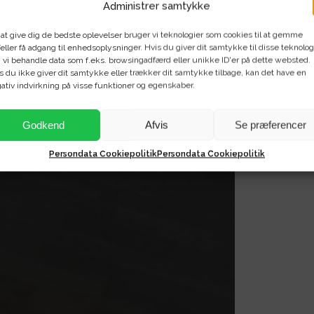
Administrer samtykke
 at give dig de bedste oplevelser bruger vi teknologier som cookies til at gemme
eller få adgang til enhedsoplysninger. Hvis du giver dit samtykke til disse teknolog
 vi behandle data som f.eks. browsingadfærd eller unikke ID'er på dette websted.
s du ikke giver dit samtykke eller trækker dit samtykke tilbage, kan det have en
ativ indvirkning på visse funktioner og egenskaber.
Godkend
Afvis
Se præferencer
Persondata Cookiepolitik
Persondata Cookiepolitik