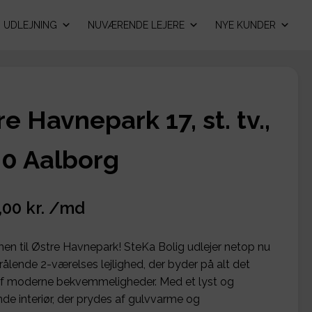
UDLEJNING
NUVÆRENDE LEJERE
NYE KUNDER
e Havnepark 17, st. tv.,
0 Aalborg
,00 kr. /md
n til Østre Havnepark! SteKa Bolig udlejer netop nu
rålende 2-værelses lejlighed, der byder på alt det
f moderne bekvemmeligheder. Med et lyst og
de interiør, der prydes af gulvvarme og