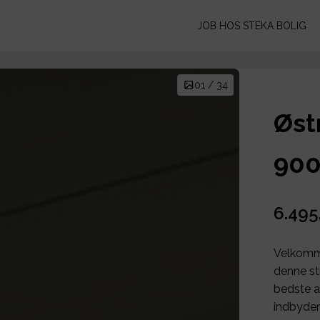
JOB HOS STEKA BOLIG
01 / 34
Østr
900
6.495
Velkomme
denne st
bedste a
indbyden