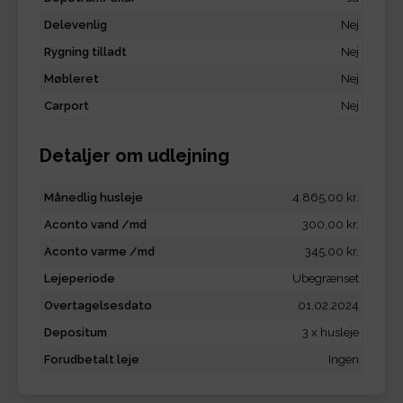
Delevenlig
Nej
Rygning tilladt
Nej
Møbleret
Nej
Carport
Nej
Detaljer om udlejning
Månedlig husleje
4.865,00 kr.
Aconto vand /md
300,00 kr.
Aconto varme /md
345,00 kr.
Lejeperiode
Ubegrænset
Overtagelsesdato
01.02.2024
Depositum
3 x husleje
Forudbetalt leje
Ingen