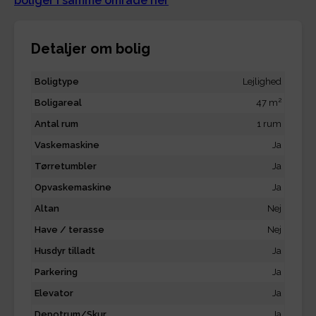
boliger i samme område her
Detaljer om bolig
Boligtype
Lejlighed
2
Boligareal
47 m
Antal rum
1 rum
Vaskemaskine
Ja
Tørretumbler
Ja
Opvaskemaskine
Ja
Altan
Nej
Have / terasse
Nej
Husdyr tilladt
Ja
Parkering
Ja
Elevator
Ja
Depotrum/Skur
Ja