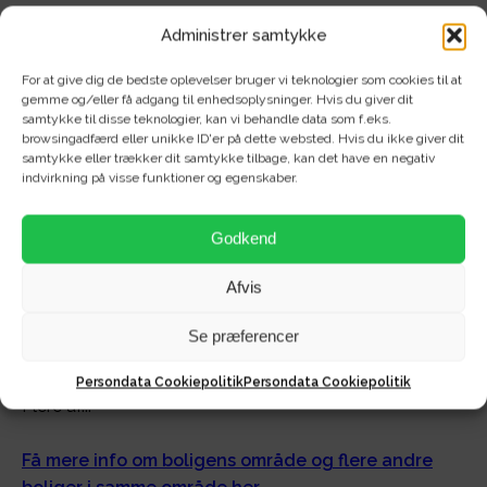
Administrer samtykke
For at give dig de bedste oplevelser bruger vi teknologier som cookies til at
gemme og/eller få adgang til enhedsoplysninger. Hvis du giver dit
Om området - Vestre Allé 2B
samtykke til disse teknologier, kan vi behandle data som f.eks.
browsingadfærd eller unikke ID'er på dette websted. Hvis du ikke giver dit
samtykke eller trækker dit samtykke tilbage, kan det have en negativ
(SkipperHus)
indvirkning på visse funktioner og egenskaber.
Vestre Allé 2B "Skipperhus" rummer i alt 21 unikke, men
Godkend
meget forskellige lejeboliger fra 1. sal til 3. sal.
Skipperhus dækker ethvert behov for alle
Afvis
boligsøgende og dækker de fleste behov for en ny
citybolig – bygningen består nemlig af 1-5-værelses
Se præferencer
boliger fra 45 kvadratmeter til 135 kvadratmeter.
Persondata Cookiepolitik
Persondata Cookiepolitik
Flere af...
Få mere info om boligens område og flere andre