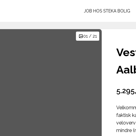
JOB HOS STEKA BOLIG
01 / 21
Vest
Aal
5.295
Velkomme
faktisk 
veloverv
mindre (m