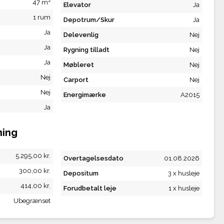
2
47 m
Elevator
Ja
1 rum
Depotrum/Skur
Ja
Ja
Delevenlig
Nej
Ja
Rygning tilladt
Nej
Ja
Møbleret
Nej
Nej
Carport
Nej
Nej
Energimærke
A2015
Ja
ning
5.295,00 kr.
Overtagelsesdato
01.08.2026
300,00 kr.
Depositum
3 x husleje
414,00 kr.
Forudbetalt leje
1 x husleje
Ubegrænset