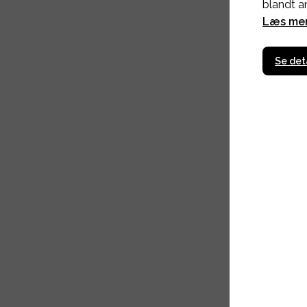
blandt a
Læs me
Se det