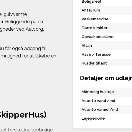
Boligareal
Antal rum
e, gulvvarme,
Vaskemaskine
er. Beliggende på en
Tørretumbler
igheder ved Aalborg.
Opvaskemaskine
Altan
u får også adgang til
Have / terasse
mulighed for at tilkøbe en
Husdyr tilladt
Detaljer om udlej
Månedlig husleje
Aconto vand /md
Aconto varme /md
SkipperHus)
Lejeperiode
et forskellige lejeboliger