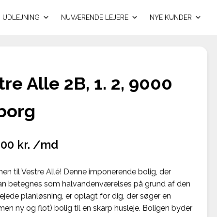
UDLEJNING
NUVÆRENDE LEJERE
NYE KUNDER
re Alle 2B, 1. 2, 9000
borg
,00 kr. /md
n til Vestre Allé! Denne imponerende bolig, der
kan betegnes som halvandenværelses på grund af den
ejede planløsning, er oplagt for dig, der søger en
en ny og flot) bolig til en skarp husleje. Boligen byder