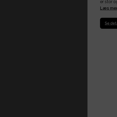
er stor o
Læs me
Se det