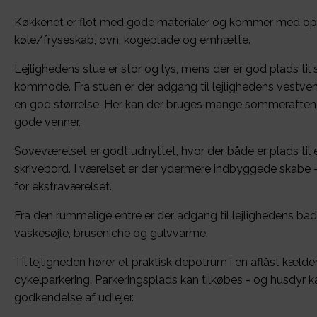
Køkkenet er flot med gode materialer og kommer med o
køle/fryseskab, ovn, kogeplade og emhætte.
Lejlighedens stue er stor og lys, mens der er god plads til 
kommode. Fra stuen er der adgang til lejlighedens vestvend
en god størrelse. Her kan der bruges mange sommeraftener
gode venner.
Soveværelset er godt udnyttet, hvor der både er plads til 
skrivebord. I værelset er der ydermere indbyggede skabe 
for ekstraværelset.
Fra den rummelige entré er der adgang til lejlighedens ba
vaskesøjle, bruseniche og gulvvarme.
Til lejligheden hører et praktisk depotrum i en aflåst kælde
cykelparkering. Parkeringsplads kan tilkøbes - og husdyr k
godkendelse af udlejer.