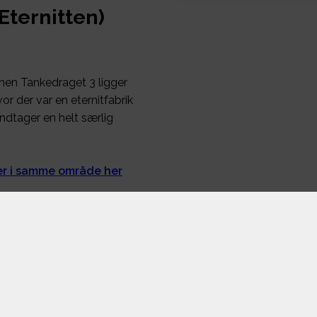
Eternitten)
men Tankedraget 3 ligger
vor der var en eternitfabrik
ndtager en helt særlig
ger i samme område her