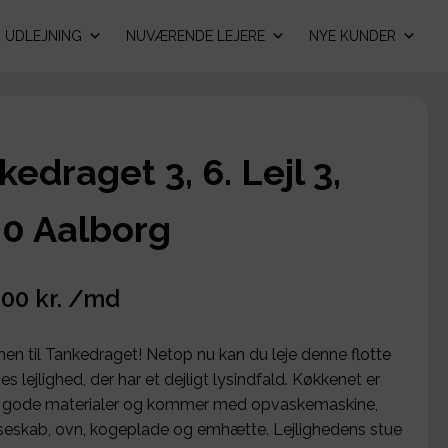
UDLEJNING
NUVÆRENDE LEJERE
NYE KUNDER
kedraget 3, 6. Lejl 3,
0 Aalborg
,00 kr. /md
n til Tankedraget! Netop nu kan du leje denne flotte
s lejlighed, der har et dejligt lysindfald. Køkkenet er
d gode materialer og kommer med opvaskemaskine,
seskab, ovn, kogeplade og emhætte. Lejlighedens stue