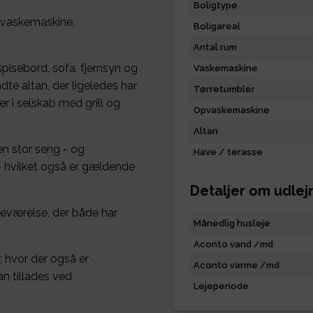
Boligtype
pvaskemaskine,
Boligareal
Antal rum
spisebord, sofa, fjernsyn og
Vaskemaskine
te altan, der ligeledes har
Tørretumbler
 i selskab med grill og
Opvaskemaskine
Altan
en stor seng - og
Have / terasse
- hvilket også er gældende
Detaljer om udlej
deværelse, der både har
Månedlig husleje
Aconto vand /md
r, hvor der også er
Aconto varme /md
an tillades ved
Lejeperiode