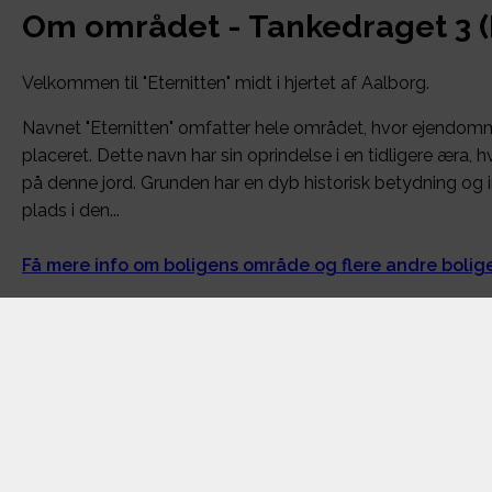
Om området - Tankedraget 3 (
Velkommen til "Eternitten" midt i hjertet af Aalborg.
Navnet "Eternitten" omfatter hele området, hvor ejendom
placeret. Dette navn har sin oprindelse i en tidligere æra, h
på denne jord. Grunden har en dyb historisk betydning og i
plads i den...
Få mere info om boligens område og flere andre boli