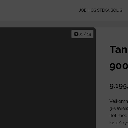
JOB HOS STEKA BOLIG
01 / 19
Tan
900
9.195
Velkomme
3-værelse
flot me
køle/fry