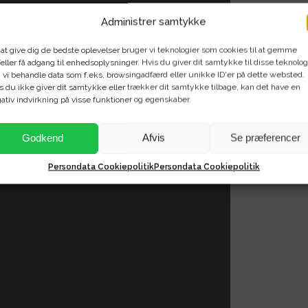
Administrer samtykke
 at give dig de bedste oplevelser bruger vi teknologier som cookies til at gemme
eller få adgang til enhedsoplysninger. Hvis du giver dit samtykke til disse teknolog
 vi behandle data som f.eks. browsingadfærd eller unikke ID'er på dette websted.
s du ikke giver dit samtykke eller trækker dit samtykke tilbage, kan det have en
ativ indvirkning på visse funktioner og egenskaber.
Godkend
Afvis
Se præferencer
Persondata Cookiepolitik
Persondata Cookiepolitik