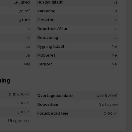
Lejlighed
Husdyr tilladt
Ja
2
78 m
Parkering
Ja
3 rum
Elevator
Ja
Ja
Depotrum/Skur
Ja
Ja
Delevenlig
Ja
Ja
Rygning tilladt
Nej
Ja
Møbleret
Nej
Nej
Carport
Nej
ning
9.195,00 kr.
Overtagelsesdato
01.08.2026
200 kr.
Depositum
3 x husleje
300 kr.
Forudbetalt leje
0,00 kr.
Ubegrænset