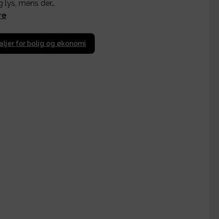
g lys, mens der…
re
aljer for bolig og økonomi