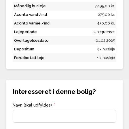
Månedlig husleje
7.495,00 kr.
Aconto vand /md
275,00 kr.
Aconto varme /md
450,00 kr.
Lejeperiode
Ubegrænset
Overtagelsesdato
01.02.2025
Depositum
3 x husleje
Forudbetalt leje
1 x husleje
Interesseret i denne bolig?
Navn (skal udfyldes)