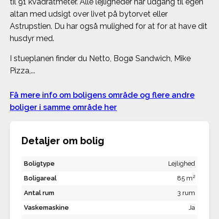
til 91 kvadratmeter. Alle lejligheder har udgang til egen
altan med udsigt over livet på bytorvet eller
Astrupstien. Du har også mulighed for at for at have dit
husdyr med.
I stueplanen finder du Netto, Bogø Sandwich, Mike
Pizza,...
Få mere info om boligens område og flere andre
boliger i samme område her
Detaljer om bolig
Boligtype
Lejlighed
2
Boligareal
85 m
Antal rum
3 rum
Vaskemaskine
Ja