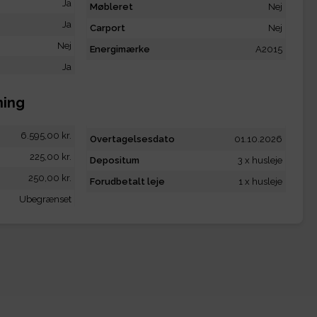
Ja
Møbleret
Nej
Ja
Carport
Nej
Nej
Energimærke
A2015
Ja
ning
6.595,00 kr.
Overtagelsesdato
01.10.2026
225,00 kr.
Depositum
3 x husleje
250,00 kr.
Forudbetalt leje
1 x husleje
Ubegrænset