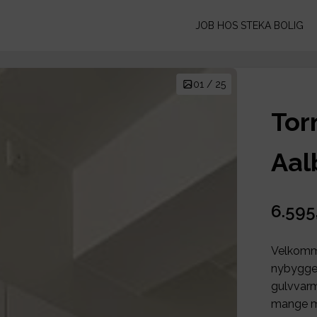
JOB HOS STEKA BOLIG
01 / 25
Tor
Aal
6.595
Velkomme
nybygged
gulvvarm
mange m