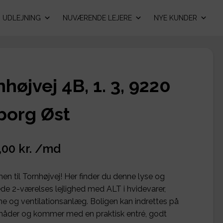
UDLEJNING
NUVÆRENDE LEJERE
NYE KUNDER
nhøjvej 4B, 1. 3, 9220
borg Øst
,00 kr. /md
n til Tornhøjvej! Her finder du denne lyse og
e 2-værelses lejlighed med ALT i hvidevarer,
e og ventilationsanlæg. Boligen kan indrettes på
åder og kommer med en praktisk entré, godt