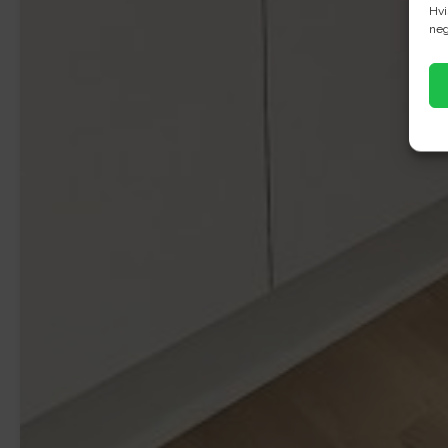
Hvi
neg