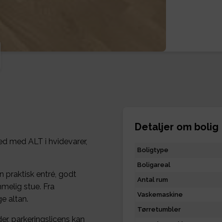
Detaljer om bolig
ed med ALT i hvidevarer,
Boligtype
Boligareal
praktisk entré, godt
Antal rum
elig stue. Fra
Vaskemaskine
e altan.
Tørretumbler
er, parkeringslicens kan