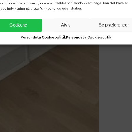
s du ikke giver dit samtykke eller trækker dit samtykke tilbage, kan det have en
ativ indvirkning på visse funktioner og egenskaber.
Godkend
Afvis
Se præferencer
Persondata Cookiepolitik
Persondata Cookiepolitik