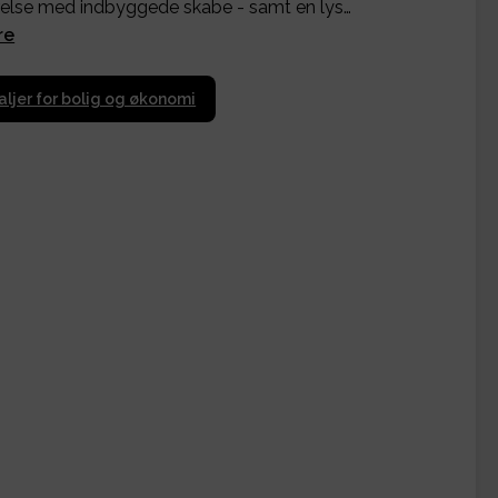
else med indbyggede skabe - samt en lys…
re
aljer for bolig og økonomi