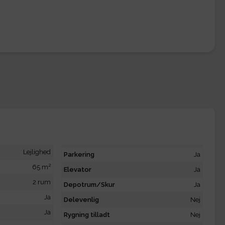
Lejlighed
Parkering
Ja
2
65 m
Elevator
Ja
2 rum
Depotrum/Skur
Ja
Ja
Delevenlig
Nej
Ja
Rygning tilladt
Nej