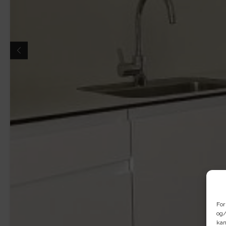
For
og/
kan