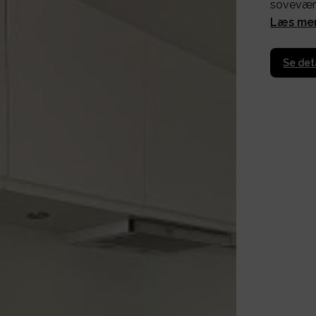
sovevær
Læs me
Se det