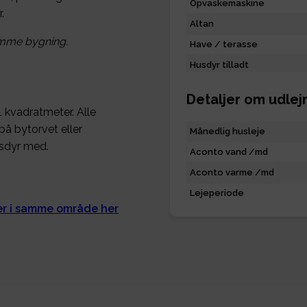
Opvaskemaskine
.
Altan
samme bygning.
Have / terasse
Husdyr tilladt
Detaljer om udlej
1 kvadratmeter. Alle
på bytorvet eller
Månedlig husleje
usdyr med.
Aconto vand /md
Aconto varme /md
Lejeperiode
ger i samme område her