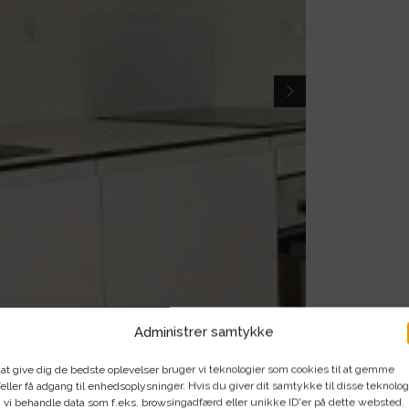
Administrer samtykke
 at give dig de bedste oplevelser bruger vi teknologier som cookies til at gemme
eller få adgang til enhedsoplysninger. Hvis du giver dit samtykke til disse teknolog
 vi behandle data som f.eks. browsingadfærd eller unikke ID'er på dette websted.