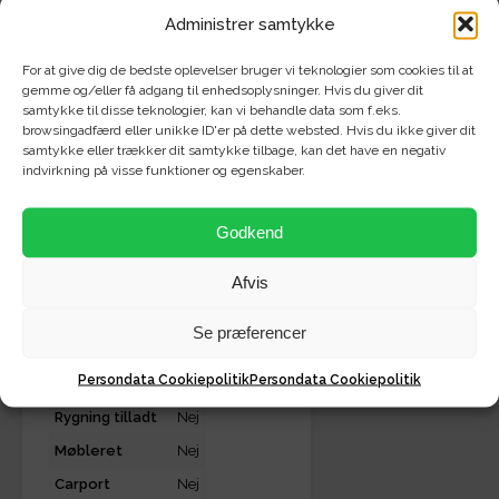
2
Boligareal
66 m
Administrer samtykke
Antal rum
2 rum
For at give dig de bedste oplevelser bruger vi teknologier som cookies til at
Vaskemaskine
Ja
gemme og/eller få adgang til enhedsoplysninger. Hvis du giver dit
samtykke til disse teknologier, kan vi behandle data som f.eks.
Tørretumbler
Ja
browsingadfærd eller unikke ID'er på dette websted. Hvis du ikke giver dit
samtykke eller trækker dit samtykke tilbage, kan det have en negativ
Opvaskemaskine
Ja
indvirkning på visse funktioner og egenskaber.
Altan
Ja
Have / terasse
Nej
Godkend
Husdyr tilladt
Ja
Afvis
Parkering
Nej
Elevator
Nej
Se præferencer
Depotrum/Skur
Ja
Persondata Cookiepolitik
Persondata Cookiepolitik
Delevenlig
Nej
Rygning tilladt
Nej
Møbleret
Nej
Carport
Nej