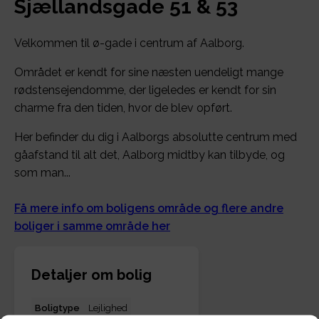
Sjællandsgade 51 & 53
Velkommen til ø-gade i centrum af Aalborg.
Området er kendt for sine næsten uendeligt mange
rødstensejendomme, der ligeledes er kendt for sin
charme fra den tiden, hvor de blev opført.
Her befinder du dig i Aalborgs absolutte centrum med
gåafstand til alt det, Aalborg midtby kan tilbyde, og
som man...
Få mere info om boligens område og flere andre
boliger i samme område her
Detaljer om bolig
Boligtype
Lejlighed