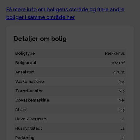
Få mere info om boligens område og flere andre
boliger i samme område her
Detaljer om bolig
Boligtype
Rækkehus
2
Boligareal
102 m
Antal rum
4 rum
Vaskemaskine
Nej
Tørretumbler
Nej
Opvaskemaskine
Nej
Altan
Nej
Have / terasse
Ja
Husdyr tilladt
Ja
Parkering
Ja