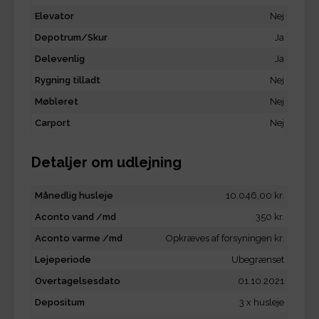
Elevator
Nej
Depotrum/Skur
Ja
Delevenlig
Ja
Rygning tilladt
Nej
Møbleret
Nej
Carport
Nej
Detaljer om udlejning
Månedlig husleje
10.046,00 kr.
Aconto vand /md
350 kr.
Aconto varme /md
Opkræves af forsyningen kr.
Lejeperiode
Ubegrænset
Overtagelsesdato
01.10.2021
Depositum
3 x husleje