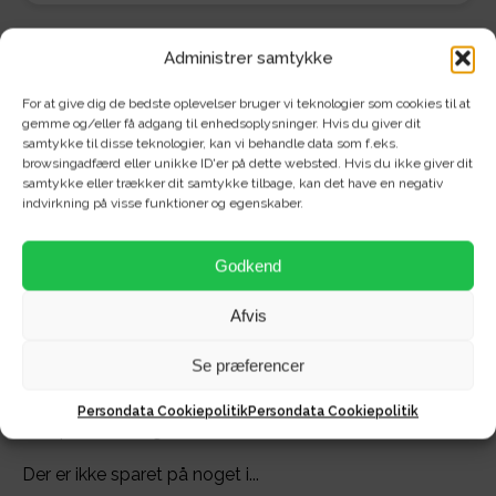
Administrer samtykke
For at give dig de bedste oplevelser bruger vi teknologier som cookies til at
gemme og/eller få adgang til enhedsoplysninger. Hvis du giver dit
Om området - Rygård Park -
samtykke til disse teknologier, kan vi behandle data som f.eks.
browsingadfærd eller unikke ID'er på dette websted. Hvis du ikke giver dit
rækkehuse
samtykke eller trækker dit samtykke tilbage, kan det have en negativ
indvirkning på visse funktioner og egenskaber.
Velkommen til Rygård Park på solsiden af Aalborg/
Godkend
Nørresundby.
Afvis
Her finder du et af byens flotteste og mest lækre
nybyggede områder med flotte, lyse rækkehuse.
Se præferencer
Rækkehusenes placering, størrelse og type gør dem
helt unikke, hvorfor der enorm stor efterspørgsel efter
Persondata Cookiepolitik
Persondata Cookiepolitik
netop disse boliger.
Der er ikke sparet på noget i...