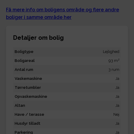
Få mere info om boligens område og flere andre
boliger i samme område her
Detaljer om bolig
Boligtype
Lejlighed
2
Boligareal
93 m
Antal rum
3 rum
Vaskemaskine
Ja
Tørretumbler
Ja
Opvaskemaskine
Ja
Altan
Ja
Have / terasse
Nej
Husdyr tilladt
Ja
Parkering
Ja