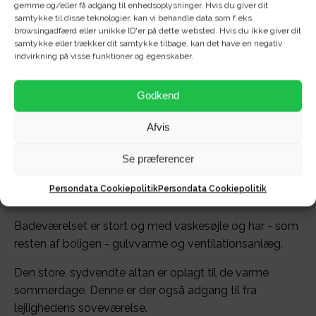
gemme og/eller få adgang til enhedsoplysninger. Hvis du giver dit
samtykke til disse teknologier, kan vi behandle data som f.eks.
browsingadfærd eller unikke ID'er på dette websted. Hvis du ikke giver dit
samtykke eller trækker dit samtykke tilbage, kan det have en negativ
Velkommen til denne flotte, velindrette 3-værelses
indvirkning på visse funktioner og egenskaber.
lejlighed i attraktive Rygård Park i Nørresundby med en
stor, sydvendt altan.
Godkend
Lejlighedens store og lyse køkken kommer med alt i
Afvis
hvidevarer - og er godt placeret i forhold til den store
stue, der har adgang til en stor, sydvendt altan.
Se præferencer
Boligen er indrettet med to store, gode værelser -
Persondata Cookiepolitik
Persondata Cookiepolitik
begge med indbyggede skabe.
Badeværelset er stort og med vaskesøjle og har - som
resten af boligen - gulvvarme og ventilationsanlæg.
Den store, sydvendte altan er oplagt til de varme
sommerdage. Denne er der også adgang til fra
lejlighedens soveværelse.