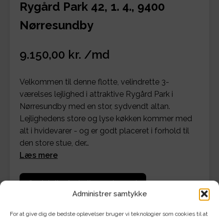
Rygård Park 42, 1. 4., 9400
Nørresundby
9.150,00 kr. /md
Velkommen til denne flotte, velindrette 3-
værelses lejlighed i attraktive Rygård Park i
Nørresundby med en stor, sydvendt altan.
Lejlighedens store og lyse køkken kommer med
alt i hvidevarer - og er godt placeret i forhold til
den store stue, der…
Læs mere
Se detaljer for bolig og økonomi
Administrer samtykke
For at give dig de bedste oplevelser bruger vi teknologier som cookies til at