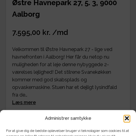
Østre Havnepark 27, 5. 3, 9000
Aalborg
7.595,00 kr. /md
Velkommen til Østre Havnepark 27 - lige ved
havnefronten i Aalborg! Her får du netop nu
muligheden for at leje denne nybyggede 2-
værelses lejlighed! Det stilrene Svanekøkken
kommer med god skabsplads og
opvaskemaskine. Stuen har et dejligt lysindfald
fra de…
Læs mere
Administrer samtykke
Se detaljer for bolig og økonomi
For at give dig de bedste oplevelser bruger vi teknologier som cookies til at