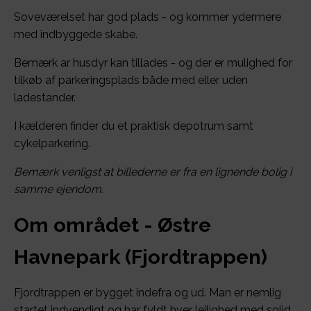
Soveværelset har god plads - og kommer ydermere
med indbyggede skabe.
Bemærk ar husdyr kan tillades - og der er mulighed for
tilkøb af parkeringsplads både med eller uden
ladestander.
I kælderen finder du et praktisk depotrum samt
cykelparkering.
Bemærk venligst at billederne er fra en lignende bolig i
samme ejendom.
Om området - Østre
Havnepark (Fjordtrappen)
Fjordtrappen er bygget indefra og ud. Man er nemlig
startet indvendigt og har fyldt hver lejlighed med solid