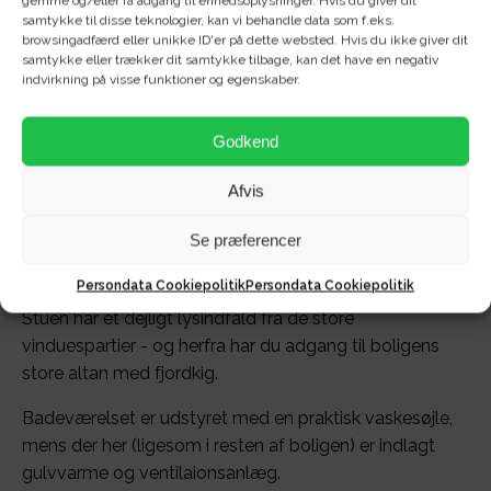
gemme og/eller få adgang til enhedsoplysninger. Hvis du giver dit
samtykke til disse teknologier, kan vi behandle data som f.eks.
browsingadfærd eller unikke ID'er på dette websted. Hvis du ikke giver dit
samtykke eller trækker dit samtykke tilbage, kan det have en negativ
indvirkning på visse funktioner og egenskaber.
Velkommen til Østre Havnepark 27 - lige ved
havnefronten i Aalborg!
Godkend
Her får du netop nu muligheden for at leje denne
Afvis
nybyggede 2-værelses lejlighed!
Se præferencer
Det stilrene Svanekøkken kommer med god
skabsplads og opvaskemaskine.
Persondata Cookiepolitik
Persondata Cookiepolitik
Stuen har et dejligt lysindfald fra de store
vinduespartier - og herfra har du adgang til boligens
store altan med fjordkig.
Badeværelset er udstyret med en praktisk vaskesøjle,
mens der her (ligesom i resten af boligen) er indlagt
gulvvarme og ventilaionsanlæg.