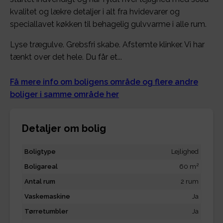
kvalitet og lækre detaljer i alt fra hvidevarer og
speciallavet køkken til behagelig gulvvarme i alle rum.
Lyse trægulve. Grebsfri skabe. Afstemte klinker. Vi har
tænkt over det hele. Du får et...
Få mere info om boligens område og flere andre
boliger i samme område her
Detaljer om bolig
Boligtype
Lejlighed
2
Boligareal
60 m
Antal rum
2 rum
Vaskemaskine
Ja
Tørretumbler
Ja