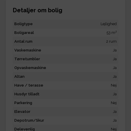
Detaljer om bolig
Boligtype
Lejlighed
2
Boligareal
53 m
Antal rum
2 rum
Vaskemaskine
Ja
Tørretumbler
Ja
Opvaskemaskine
Ja
Altan
Ja
Have / terasse
Nej
Husdyr tilladt
Ja
Parkering
Nej
Elevator
Ja
Depotrum/Skur
Ja
Delevenlig
Nej