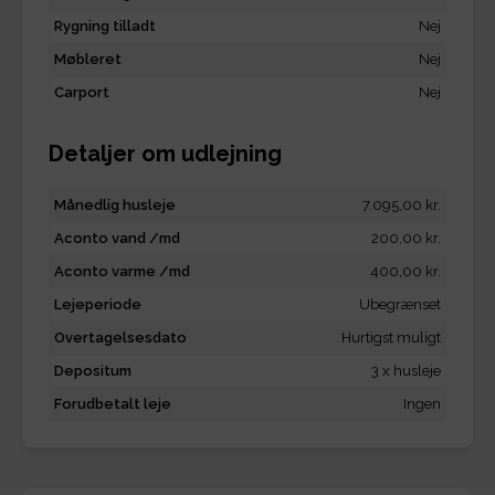
Rygning tilladt
Nej
Møbleret
Nej
Carport
Nej
Detaljer om udlejning
Månedlig husleje
7.095,00 kr.
Aconto vand /md
200,00 kr.
Aconto varme /md
400,00 kr.
Lejeperiode
Ubegrænset
Overtagelsesdato
Hurtigst muligt
Depositum
3 x husleje
Forudbetalt leje
Ingen