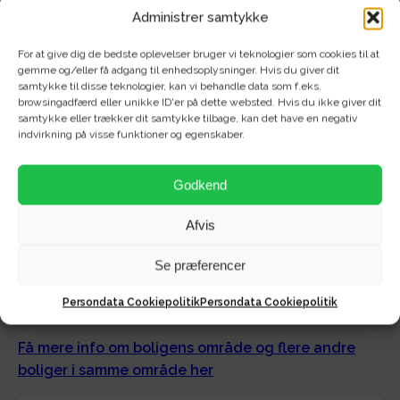
Administrer samtykke
For at give dig de bedste oplevelser bruger vi teknologier som cookies til at
gemme og/eller få adgang til enhedsoplysninger. Hvis du giver dit
Om området - Østre
samtykke til disse teknologier, kan vi behandle data som f.eks.
browsingadfærd eller unikke ID'er på dette websted. Hvis du ikke giver dit
samtykke eller trækker dit samtykke tilbage, kan det have en negativ
Havnepark (Fjordtrappen)
indvirkning på visse funktioner og egenskaber.
Fjordtrappen er bygget indefra og ud. Man er nemlig
Godkend
startet indvendigt og har fyldt hver lejlighed med solid
kvalitet og lækre detaljer i alt fra hvidevarer og
Afvis
speciallavet køkken til behagelig gulvvarme i alle rum.
Se præferencer
Lyse trægulve. Grebsfri skabe. Afstemte klinker. Vi har
tænkt over det hele. Du får et...
Persondata Cookiepolitik
Persondata Cookiepolitik
Få mere info om boligens område og flere andre
boliger i samme område her