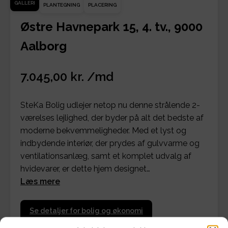
GALLERI
PLANTEGNING
PLACERING
Østre Havnepark 15, 4. tv., 9000
Aalborg
7.045,00 kr. /md
SteKa Bolig udlejer netop nu denne strålende 2-
værelses lejlighed, der byder på alt det bedste af
moderne bekvemmeligheder. Med et lyst og
indbydende interiør, der prydes af gulvvarme og
ventilationsanlæg, samt et komplet udvalg af
hvidevarer, er dette hjem designet…
Læs mere
Se detaljer for bolig og økonomi