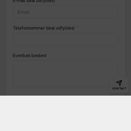
E-mail (skal udfyldes)
Telefonnummer (skal udfyldes)
Eventuel besked
KONTAKT
Indsend