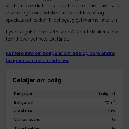
startet indvendigt og har fyldt hver lejlighed med solid
kvalitet og lækre detaljer i alt fra hvidevarer og
speciallavet køkken til behagelig gulvvarme i alle rum.
Lyse trægulve. Grebsfri skabe. Afstemte klinker. Vi har
tænkt over det hele. Du får et...
Få mere info om boligens område og flere andre
boliger i samme område her
Detaljer om bolig
Boligtype
Lejlighed
2
Boligareal
57 m
Antal rum
2 rum
Vaskemaskine
Ja
Tørretumbler
Ja