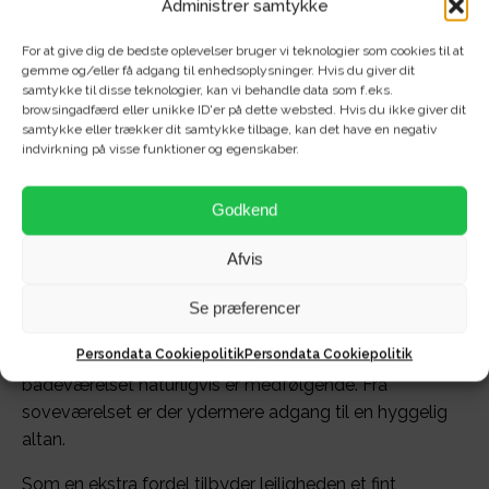
Administrer samtykke
For at give dig de bedste oplevelser bruger vi teknologier som cookies til at
gemme og/eller få adgang til enhedsoplysninger. Hvis du giver dit
samtykke til disse teknologier, kan vi behandle data som f.eks.
browsingadfærd eller unikke ID'er på dette websted. Hvis du ikke giver dit
SteKa Bolig udlejer netop nu denne strålende 2-
samtykke eller trækker dit samtykke tilbage, kan det have en negativ
værelses lejlighed, der byder på alt det bedste af
indvirkning på visse funktioner og egenskaber.
moderne bekvemmeligheder. Med et lyst og
indbydende interiør, der prydes af gulvvarme og
Godkend
ventilationsanlæg, samt et komplet udvalg af
hvidevarer, er dette hjem designet til at imødekomme
Afvis
dine behov på alle niveauer.
Se præferencer
Fra den lyse stue får du ydermere har du et flot og
Persondata Cookiepolitik
Persondata Cookiepolitik
veludstyret Svanekøkken - mens vaskesøjlen på
badeværelset naturligvis er medfølgende. Fra
soveværelset er der ydermere adgang til en hyggelig
altan.
Som en ekstra fordel tilbyder lejligheden et fint