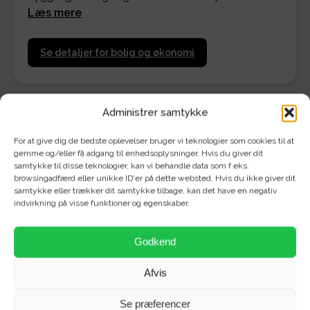
Læs mere
Se detaljer for bolig og økonomi
Administrer samtykke
For at give dig de bedste oplevelser bruger vi teknologier som cookies til at
Velkommen til denne nyopførte lejebolig beliggende
gemme og/eller få adgang til enhedsoplysninger. Hvis du giver dit
samtykke til disse teknologier, kan vi behandle data som f.eks.
på Kollegievej i hjertet af Aalborg!
browsingadfærd eller unikke ID'er på dette websted. Hvis du ikke giver dit
samtykke eller trækker dit samtykke tilbage, kan det have en negativ
Træd ind i denne skønne 3-værelses bolig, hvor lyset
indvirkning på visse funktioner og egenskaber.
strømmer ind gennem de store vinduer og skaber en
behagelig atmosfære. Nyd den hyggelige udsigt og
Godkend
det fantastiske lysindfald, der indbyder til ro og
velvære.
Afvis
I det lyse køkken finder du ovn, emhætte og
Se præferencer