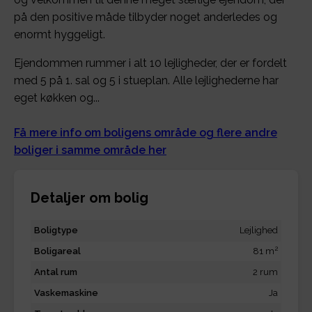
på den positive måde tilbyder noget anderledes og
enormt hyggeligt.
Ejendommen rummer i alt 10 lejligheder, der er fordelt
med 5 på 1. sal og 5 i stueplan. Alle lejlighederne har
eget køkken og...
Få mere info om boligens område og flere andre
boliger i samme område her
Detaljer om bolig
Boligtype
Lejlighed
2
Boligareal
81 m
Antal rum
2 rum
Vaskemaskine
Ja