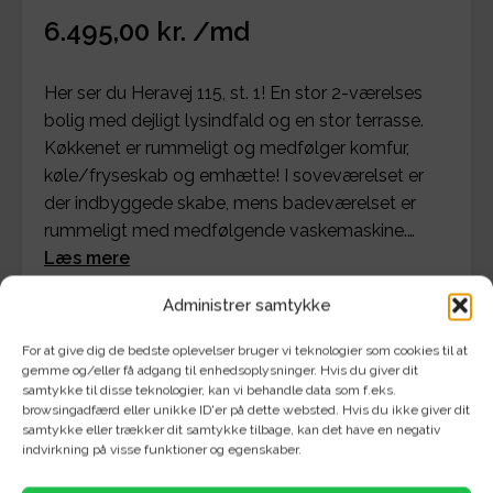
6.495,00 kr. /md
Her ser du Heravej 115, st. 1! En stor 2-værelses
bolig med dejligt lysindfald og en stor terrasse.
Køkkenet er rummeligt og medfølger komfur,
køle/fryseskab og emhætte! I soveværelset er
der indbyggede skabe, mens badeværelset er
rummeligt med medfølgende vaskemaskine.…
Læs mere
Administrer samtykke
Se detaljer for bolig og økonomi
For at give dig de bedste oplevelser bruger vi teknologier som cookies til at
gemme og/eller få adgang til enhedsoplysninger. Hvis du giver dit
samtykke til disse teknologier, kan vi behandle data som f.eks.
browsingadfærd eller unikke ID'er på dette websted. Hvis du ikke giver dit
samtykke eller trækker dit samtykke tilbage, kan det have en negativ
indvirkning på visse funktioner og egenskaber.
Her ser du Heravej 115, st. 1!