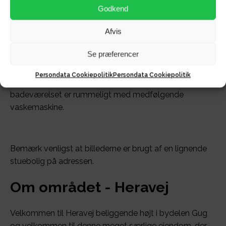
Godkend
En stor 2-værelses bolig med dejligt lysindfald og en
stor terrasse.
Afvis
Køkkenet er rummeligt og medfølger komfur,
Se præferencer
køle/fryseskab og emhætte!
Persondata Cookiepolitik
Persondata Cookiepolitik
I soveværelset er der indbyggede skabe, mens
badeværelset er rummeligt med medfølgende
vaskemaskine.
Bemærk venligst at billederne er brugt af en lignende
stuebolig på adressen.
Om området - Heravej
Velkommen til Heravej beliggende højt i bydelen Gug
og velkommen til denne meget særlige ejendom, der