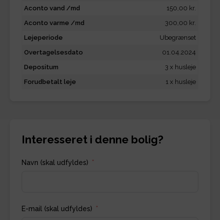
Aconto vand /md
150,00 kr.
Aconto varme /md
300,00 kr.
Lejeperiode
Ubegrænset
Overtagelsesdato
01.04.2024
Depositum
3 x husleje
Forudbetalt leje
1 x husleje
Interesseret i denne bolig?
Navn (skal udfyldes)
E-mail (skal udfyldes)