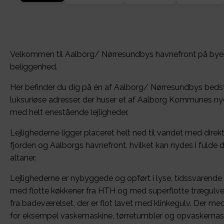
Velkommen til Aalborg/ Nørresundbys havnefront på bye
beliggenhed.
Her befinder du dig på én af Aalborg/ Nørresundbys bedst
luksuriøse adresser, der huser et af Aalborg Kommunes ny
med helt enestående lejligheder.
Lejlighederne ligger placeret helt ned til vandet med dire
fjorden og Aalborgs havnefront, hvilket kan nydes i fulde d
altaner.
Lejlighederne er nybyggede og opført i lyse, tidssvarende
med flotte køkkener fra HTH og med superflotte trægulve i
fra badeværelset, der er flot lavet med klinkegulv. Der med
for eksempel vaskemaskine, tørretumbler og opvaskemask