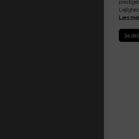
prestige
Lejlighed
Læs me
Se det