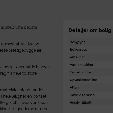
ns absolutte bedste
Detaljer om bolig
Boligtype
e, mest attraktive og
Boligareal
este prestigebyggerier
Antal rum
Vaskemaskine
kte udsigt over både havnen,
Tørretumbler
rag fra hele to store
Opvaskemaskine
Altan
 materialer blandt andet
Have / terasse
 hele lejligheden bortset
følger alt i hvidevarer som
Husdyr tilladt
ine. Lejlighederne rummer