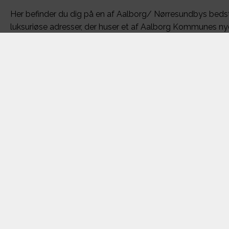
Her befinder du dig på en af Aalborg/ Nørresundbys bedst
luksuriøse adresser, der huser et af Aalborg Kommunes ny
med helt enestående lejligheder.
Lejlighederne ligger placeret helt ned til vandet med dire
havnen,...
Få mere info om boligens område og flere andre boli