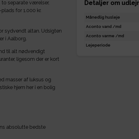
Detaljer om udlej
to separate værelser,
plads for 1.000 kr.
Månedlig husleje
Aconto vand /md
or sydvendt altan. Udsigten
Aconto varme /md
r i Aalborg.
Lejeperiode
and til alt nødvendigt
ranter, ligesom der er kort
med masser af luksus og
tiske hjem her i en bolig
ns absolutte bedste