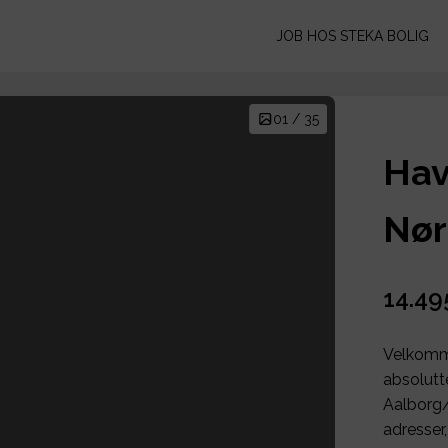
JOB HOS STEKA BOLIG
01 / 35
Hav
Nør
14.49
Velkomme
absolutt
Aalborg/
adresser