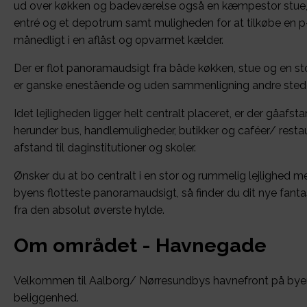
ud over køkken og badeværelse også en kæmpestor stue, 
entré og et depotrum samt muligheden for at tilkøbe en p-
månedligt i en aflåst og opvarmet kælder.
Der er flot panoramaudsigt fra både køkken, stue og en st
er ganske enestående og uden sammenligning andre stede
Idet lejligheden ligger helt centralt placeret, er der gåafst
herunder bus, handlemuligheder, butikker og caféer/ restau
afstand til daginstitutioner og skoler.
Ønsker du at bo centralt i en stor og rummelig lejlighed 
byens flotteste panoramaudsigt, så finder du dit nye fantas
fra den absolut øverste hylde.
Om området - Havnegade
Velkommen til Aalborg/ Nørresundbys havnefront på bye
beliggenhed.