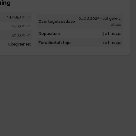
ning
14.495,00 kr.
01.08.2025 - tidligere v.
Overtagelsesdato
aftale
250,00 kr.
Depositum
3 x husleje
500,00 kr.
Forudbetalt leje
1 x husleje
Ubegrænset