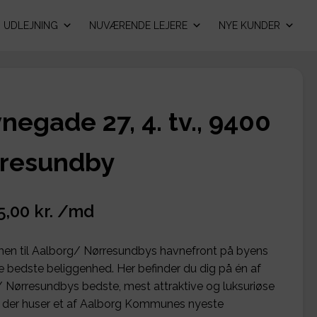
UDLEJNING
NUVÆRENDE LEJERE
NYE KUNDER
negade 27, 4. tv., 9400
resundby
5,00 kr. /md
n til Aalborg/ Nørresundbys havnefront på byens
e bedste beliggenhed. Her befinder du dig på én af
 Nørresundbys bedste, mest attraktive og luksuriøse
, der huser et af Aalborg Kommunes nyeste