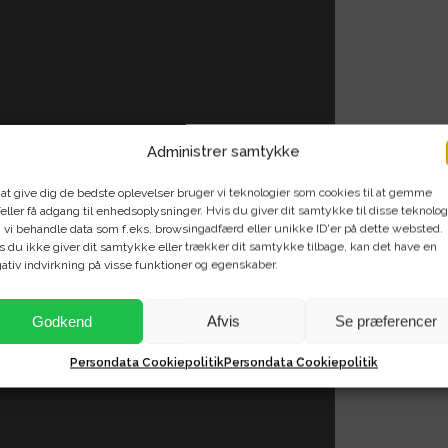
Administrer samtykke
 at give dig de bedste oplevelser bruger vi teknologier som cookies til at gemme
eller få adgang til enhedsoplysninger. Hvis du giver dit samtykke til disse teknolog
 vi behandle data som f.eks. browsingadfærd eller unikke ID'er på dette websted.
s du ikke giver dit samtykke eller trækker dit samtykke tilbage, kan det have en
ativ indvirkning på visse funktioner og egenskaber.
Godkend
Afvis
Se præferencer
Persondata Cookiepolitik
Persondata Cookiepolitik