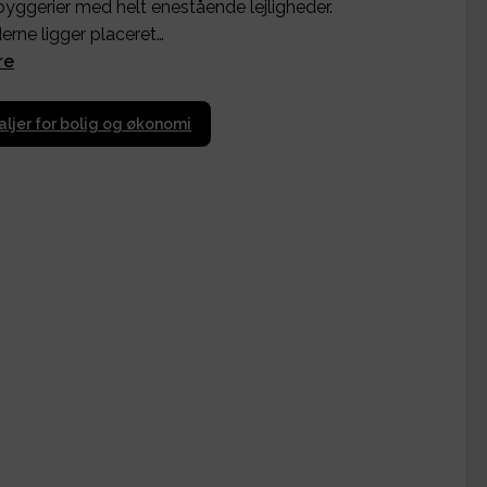
byggerier med helt enestående lejligheder.
erne ligger placeret…
re
aljer for bolig og økonomi