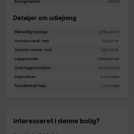
Energimærke
A2015
Detaljer om udlejning
Månedlig husleje
5.785,00 kr.
Aconto vand /md
225,00 kr.
Aconto varme /md
250,00 kr.
Lejeperiode
Ubegrænset
Overtagelsesdato
01.06.2024
Depositum
3 x husleje
Forudbetalt leje
1 x husleje
Interesseret i denne bolig?