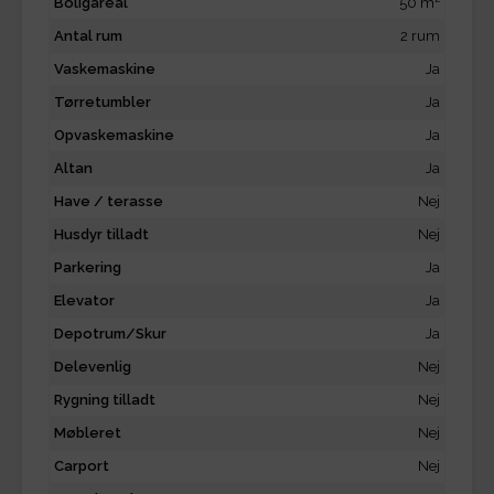
Boligareal
50 m
Antal rum
2 rum
Vaskemaskine
Ja
Tørretumbler
Ja
Opvaskemaskine
Ja
Altan
Ja
Have / terasse
Nej
Husdyr tilladt
Nej
Parkering
Ja
Elevator
Ja
Depotrum/Skur
Ja
Delevenlig
Nej
Rygning tilladt
Nej
Møbleret
Nej
Carport
Nej