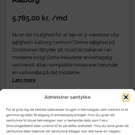
5.785,00 kr. /md
Nu er der mulighed for at leje en 2-værelses city-
lejlighed i Aalborg centrum! Denne lejlighed på
Godsbanen tilbyder alt, hvad du behøver i en
moderne bolig! Dette inkluderer en behagelig
vestvendt altan, komplette hvidevarer, herunder
en vaskesøjle på det moderne…
Læs mere
Administrer samtykke
Se detaljer for bolig og økonomi
For at give dig de bedste oplevelser bruger vi teknologier som cookies til at
gemme og/eller få adgang til enhedsoplysninger. Hvis du giver dit
samtykke til disse teknologier, kan vi behandle data som f.eks.
browsingadfærd eller unikke ID'er på dette websted. Hvis du ikke giver dit
samtykke eller trækker dit samtykke tilbage, kan det have en negativ