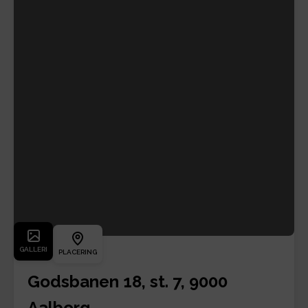
GALLERI
PLACERING
Godsbanen 18, st. 7, 9000
Aalborg