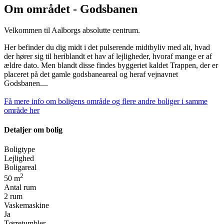
Om området - Godsbanen
Velkommen til Aalborgs absolutte centrum.
Her befinder du dig midt i det pulserende midtbyliv med alt, hvad
der hører sig til heriblandt et hav af lejligheder, hvoraf mange er af
ældre dato. Men blandt disse findes byggeriet kaldet Trappen, der er
placeret på det gamle godsbaneareal og heraf vejnavnet
Godsbanen....
Få mere info om boligens område og flere andre boliger i samme
område her
Detaljer om bolig
Boligtype
Lejlighed
Boligareal
2
50 m
Antal rum
2 rum
Vaskemaskine
Ja
Tørretumbler