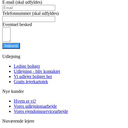
E-mail (skal udfyldes)
Telefonnummer (skal udfyldes)
Eventuel besked
Indsend
Udlejning
Ledige boliger
Udlejning - bliv kontaktet
Vi udlejer boliger her
Gratis lejerkartotek
Nye kunder
Hvem er vi?
Vores udlejningsarbejde
Vores ejendomsservicearbejde
Nuværende lejere