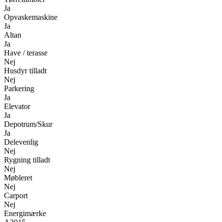
Ja
Opvaskemaskine
Ja
Altan
Ja
Have / terasse
Nej
Husdyr tilladt
Nej
Parkering
Ja
Elevator
Ja
Depotrum/Skur
Ja
Delevenlig
Nej
Rygning tilladt
Nej
Møbleret
Nej
Carport
Nej
Energimærke