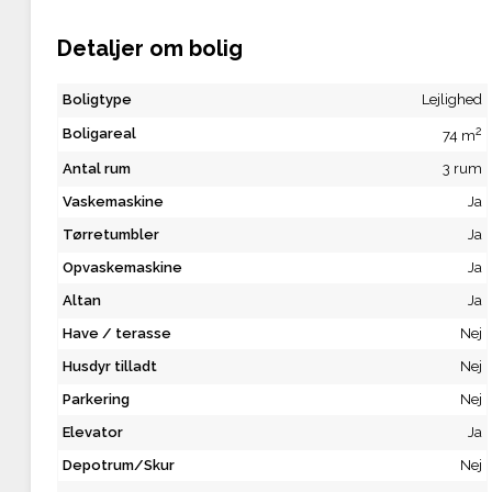
Detaljer om bolig
Boligtype
Lejlighed
2
Boligareal
74 m
Antal rum
3 rum
Vaskemaskine
Ja
Tørretumbler
Ja
Opvaskemaskine
Ja
Altan
Ja
Have / terasse
Nej
Husdyr tilladt
Nej
Parkering
Nej
Elevator
Ja
Depotrum/Skur
Nej