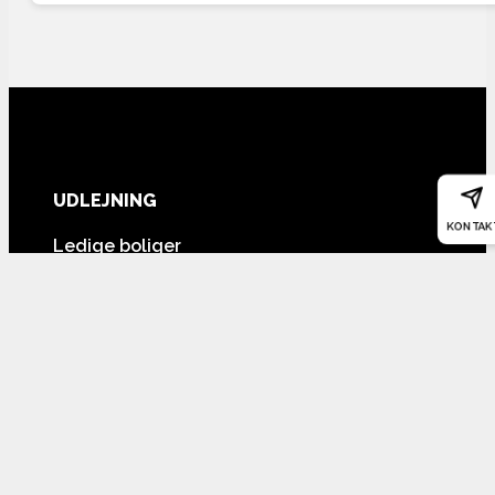
UDLEJNING
KONTAK
Ledige boliger
Udlejning - bliv kontaktet
Vi udlejer boliger her
Gratis lejerkartotek
NYE KUNDER
Hvem er vi?
Vores udlejningsarbejde