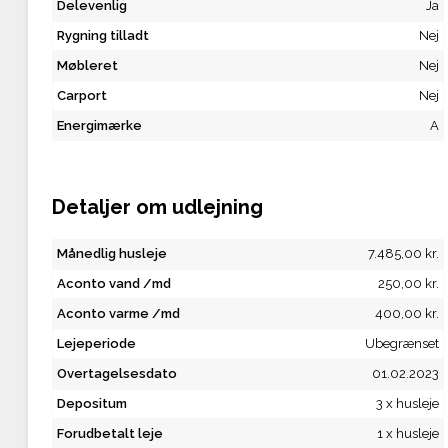
Delevenlig
Ja
Rygning tilladt
Nej
Møbleret
Nej
Carport
Nej
Energimærke
A
Detaljer om udlejning
Månedlig husleje
7.485,00 kr.
Aconto vand /md
250,00 kr.
Aconto varme /md
400,00 kr.
Lejeperiode
Ubegrænset
Overtagelsesdato
01.02.2023
Depositum
3 x husleje
Forudbetalt leje
1 x husleje