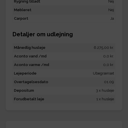
Rygning tilladt
Nej
Møbleret
Nej
Carport
Ja
Detaljer om udlejning
Månedlig husleje
6.275,00 kr.
Aconto vand /md
0,0 kr.
Aconto varme /md
0,0 kr.
Lejeperiode
Ubegrænset
Overtagelsesdato
01.09
Depositum
3 x husleje
Forudbetalt leje
1 x husleje