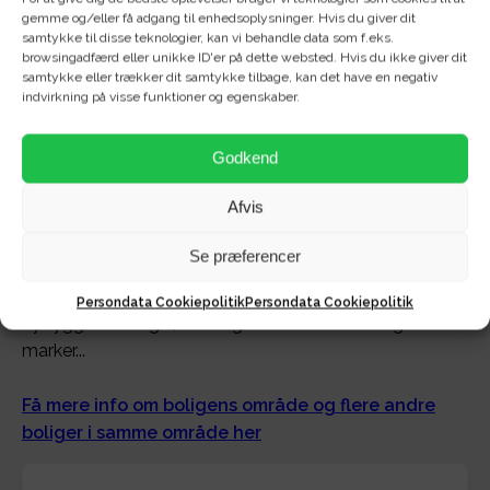
gemme og/eller få adgang til enhedsoplysninger. Hvis du giver dit
samtykke til disse teknologier, kan vi behandle data som f.eks.
Om området - Carl Nielsens
browsingadfærd eller unikke ID'er på dette websted. Hvis du ikke giver dit
samtykke eller trækker dit samtykke tilbage, kan det have en negativ
indvirkning på visse funktioner og egenskaber.
Vej (FrejlevHøj)
Godkend
Velkommen til Frejlev Høj på Carl Nielsens Vej i Frejlev
beliggende højt i Frejlev med flot udsigt og i
Afvis
naturskønne omgivelser.
Se præferencer
Her befinder du dig på toppen af Frejlev med en
fabelagtig udsigt ud over både Frejlevs mange
Persondata Cookiepolitik
Persondata Cookiepolitik
nybyggede boliger, men også ud over de mange flotte
marker...
Få mere info om boligens område og flere andre
boliger i samme område her