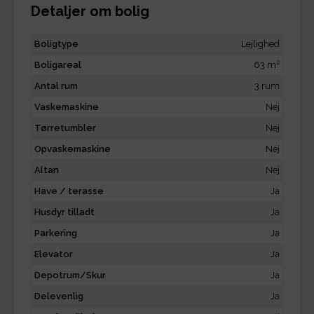
Detaljer om bolig
Boligtype
Lejlighed
2
Boligareal
63 m
Antal rum
3 rum
Vaskemaskine
Nej
Tørretumbler
Nej
Opvaskemaskine
Nej
Altan
Nej
Have / terasse
Ja
Husdyr tilladt
Ja
Parkering
Ja
Elevator
Ja
Depotrum/Skur
Ja
Delevenlig
Ja