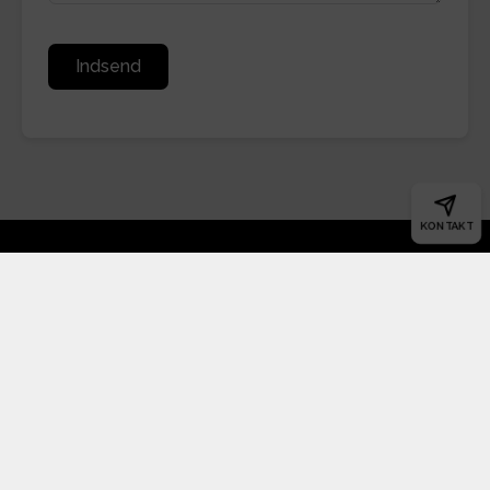
Indsend
KONTAKT
UDLEJNING
Ledige boliger
Udlejning - bliv kontaktet
Vi udlejer boliger her
Gratis lejerkartotek