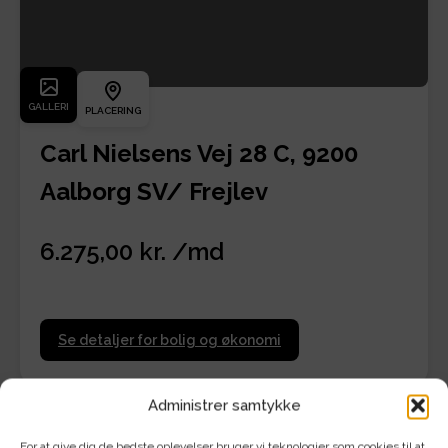
GALLERI
PLACERING
Carl Nielsens Vej 28 C, 9200
Aalborg SV/ Frejlev
6.275,00 kr. /md
Se detaljer for bolig og økonomi
Administrer samtykke
For at give dig de bedste oplevelser bruger vi teknologier som cookies til at