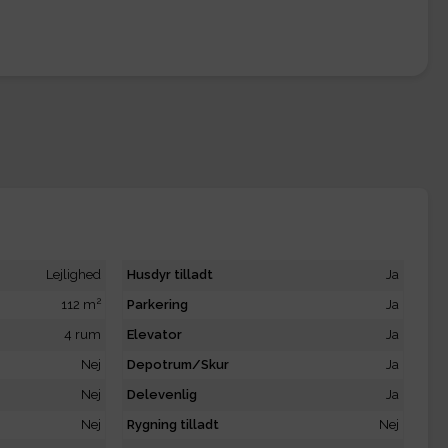
Lejlighed
Husdyr tilladt
Ja
2
112 m
Parkering
Ja
4 rum
Elevator
Ja
Nej
Depotrum/Skur
Ja
Nej
Delevenlig
Ja
Nej
Rygning tilladt
Nej