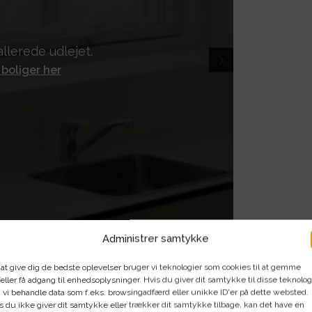
llerede udlejet.
 boliger her
Administrer samtykke
 at give dig de bedste oplevelser bruger vi teknologier som cookies til at gemme
eller få adgang til enhedsoplysninger. Hvis du giver dit samtykke til disse teknolog
 vi behandle data som f.eks. browsingadfærd eller unikke ID'er på dette websted.
s du ikke giver dit samtykke eller trækker dit samtykke tilbage, kan det have en