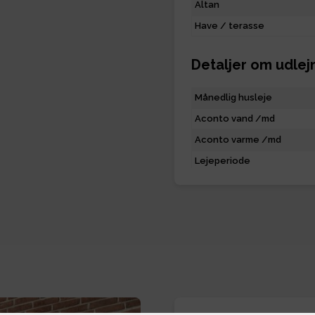
Altan
Have / terasse
Detaljer om udlej
Månedlig husleje
Aconto vand /md
Aconto varme /md
Lejeperiode