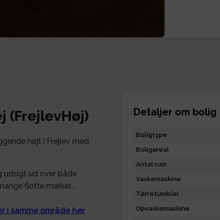
Detaljer om bolig
 (FrejlevHøj)
Boligtype
iggende højt i Frejlev med
Boligareal
Antal rum
g udsigt ud over både
Vaskemaskine
nge flotte marker...
Tørretumbler
Opvaskemaskine
ger i samme område her