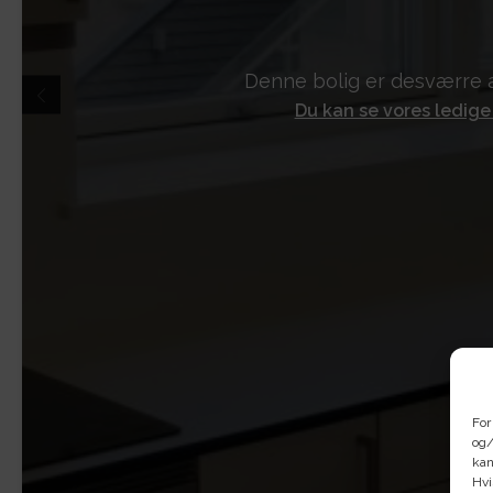
Denne bolig er desværre a
Du kan se vores ledige
For
og/
kan
Hvi