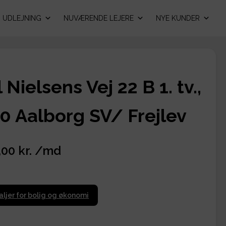
UDLEJNING
NUVÆRENDE LEJERE
NYE KUNDER
 Nielsens Vej 22 B 1. tv.,
0 Aalborg SV/ Frejlev
,00 kr. /md
aljer for bolig og økonomi