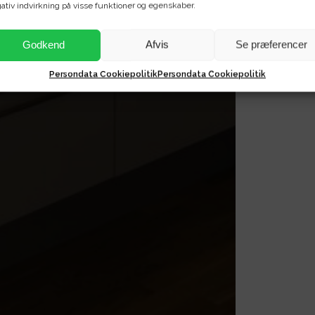
ativ indvirkning på visse funktioner og egenskaber.
Godkend
Afvis
Se præferencer
Persondata Cookiepolitik
Persondata Cookiepolitik