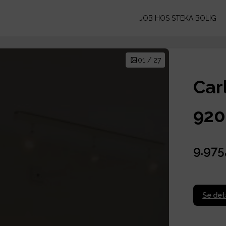
JOB HOS STEKA BOLIG
01 / 27
Carl
920
9.975
Se det