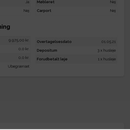
Ja
Møbleret
Nej
Nej
Carport
Nej
ning
9.975,00 kr.
Overtagelsesdato
01.05.21
0,0 kr.
Depositum
3 x husleje
0,0 kr.
Forudbetalt leje
1 x husleje
Ubegrænset