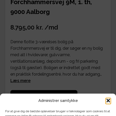
Forchhammersvej 9M, 1. th,
9000 Aalborg
8.795,00 kr. /md
Denne flotte 3-værelses bolig på
Forchhammersvej er til dig, der søger en ny bolig
med alt i hvidevarer, gulvvarme,
ventilationsanlæg, depotrum - og fri parkering
(også til gæster). Boligen er indrettet godt med
en praktisk fordelingsentré, hvor du har adgang…
Læs mere
Se detaljer for bolig og økonomi
Administrer samtykke
For at give dig de bedste oplevelser bruger vi teknologier som cookies til at
gemme og/eller få adgang til enhedsoplysninger. Hvis du giver dit