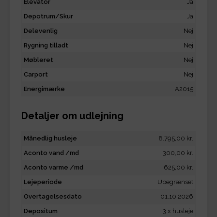
Elevator
Ja
Depotrum/Skur
Ja
Delevenlig
Nej
Rygning tilladt
Nej
Møbleret
Nej
Carport
Nej
Energimærke
A2015
Detaljer om udlejning
Månedlig husleje
8.795,00 kr.
Aconto vand /md
300,00 kr.
Aconto varme /md
625,00 kr.
Lejeperiode
Ubegrænset
Overtagelsesdato
01.10.2026
Depositum
3 x husleje