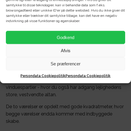
samtykke til disse teknologier, kan vi behandle data som f.eks.
browsingadfærd eller unikke ID'er på dette websted. Hvis du ikke giver dit
samtykke eller trækker dit samtykke tilbage, kan det have en negativ
Denne flotte 3-værelses bolig på Forchhammersvej er
indvirkning på visse funktioner og egenskaber.
til dig, der søger en ny bolig med alt i hvidevarer,
gulvvarme, ventilationsanlæg, depotrum - og fri
Godkend
parkering (også til gæster).
Afvis
Boligen er indrettet godt med en praktisk
fordelingsentré, hvor du har adgang til lejlighedens
Se præferencer
rummelige badeværelse med vaskesøjle.
Persondata Cookiepolitik
Persondata Cookiepolitik
Stuen byder på dejligt lysindfald grundet de store
vinduespartier - hvor du også har adgang lejlighedens
store, vestvendte altan.
De to værelser er opdelt med gode kvadratmeter, hvor
begge værelser endda kommer med indbyggede
skabe.