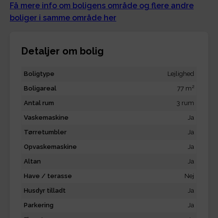
Få mere info om boligens område og flere andre
boliger i samme område her
Detaljer om bolig
Boligtype
Lejlighed
2
Boligareal
77 m
Antal rum
3 rum
Vaskemaskine
Ja
Tørretumbler
Ja
Opvaskemaskine
Ja
Altan
Ja
Have / terasse
Nej
Husdyr tilladt
Ja
Parkering
Ja