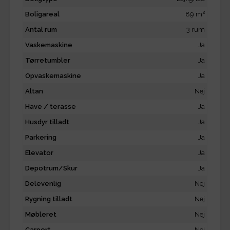
2
Boligareal
89 m
Antal rum
3 rum
Vaskemaskine
Ja
Tørretumbler
Ja
Opvaskemaskine
Ja
Altan
Nej
Have / terasse
Ja
Husdyr tilladt
Ja
Parkering
Ja
Elevator
Ja
Depotrum/Skur
Ja
Delevenlig
Nej
Rygning tilladt
Nej
Møbleret
Nej
Carport
Nej