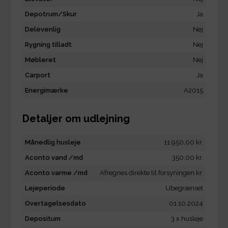
Depotrum/Skur
Ja
Delevenlig
Nej
Rygning tilladt
Nej
Møbleret
Nej
Carport
Ja
Energimærke
A2015
Detaljer om udlejning
Månedlig husleje
11.950,00 kr.
Aconto vand /md
350,00 kr.
Aconto varme /md
Afregnes direkte til forsyningen kr.
Lejeperiode
Ubegrænset
Overtagelsesdato
01.10.2024
Depositum
3 x husleje