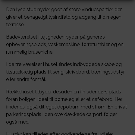
Den lyse stue nyder godt af store vinduespartier, der
giver et behageligt lysindfald og adgang til din egen
terrasse.
Badeværelset i lejligheden byder på generøs
opbevaringsplads, vaskemaskine, tørretumbler og en
rummelig bruseniche.
I de tre værelser i huset findes indbyggede skabe og
tilstrækkelig plads til seng, skrivebord, træningsudstyr
eller andre formål.
Rækkehuset tilbyder desuden en fin udendørs plads
foran boligen, ideel til børneleg eller et cafébord. Her
finder du også dit eget depotrum med strøm. En privat
parkeringsplads i den overdækkede carport følger
også med.
Husdyr kan tillades efter godkendelse fra udlejer.