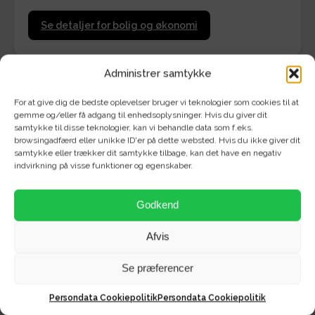
Se detaljer for bolig og økonomi
Administrer samtykke
For at give dig de bedste oplevelser bruger vi teknologier som cookies til at
gemme og/eller få adgang til enhedsoplysninger. Hvis du giver dit
Velkommen til de nybyggede rækkehuse på Anna
samtykke til disse teknologier, kan vi behandle data som f.eks.
browsingadfærd eller unikke ID'er på dette websted. Hvis du ikke giver dit
Anchers Vej i Hasseris Enge!
samtykke eller trækker dit samtykke tilbage, kan det have en negativ
indvirkning på visse funktioner og egenskaber.
Her får du nu muligheden for at leje en imponerende og
nybygget 4-værelses bolig, der opfylder alle dine
Godkend
forventninger til moderne komfort.
Afvis
Det rummelige køkken er udstyret med en
imponerende køkken-ø og rigelig skabsplads. Et
Se præferencer
elegant ovenlysvindue sikrer enestående naturligt lys,
og du kan forvente alle hvidevarer - inklusive en
Persondata Cookiepolitik
Persondata Cookiepolitik
praktisk Quooker.