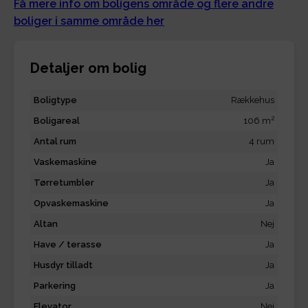
Få mere info om boligens område og flere andre
boliger i samme område her
Detaljer om bolig
Boligtype
Rækkehus
2
Boligareal
106 m
Antal rum
4 rum
Vaskemaskine
Ja
Tørretumbler
Ja
Opvaskemaskine
Ja
Altan
Nej
Have / terasse
Ja
Husdyr tilladt
Ja
Parkering
Ja
Elevator
Nej