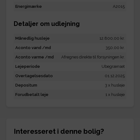
Energimærke
A2015
Detaljer om udlejning
Månedlig husleje
12.800,00 kr.
Aconto vand /md
350,00 kr.
Aconto varme /md
Afregnes direkte til forsyningen kr.
Lejeperiode
Ubegrænset
Overtagelsesdato
01.12.2025
Depositum
3 x husleje
Forudbetalt leje
1 x husleje
Interesseret i denne bolig?