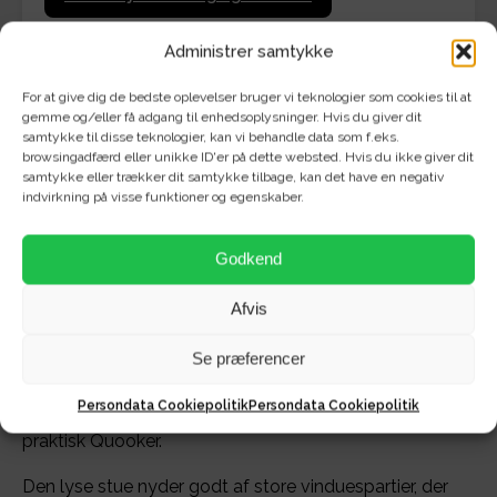
Administrer samtykke
For at give dig de bedste oplevelser bruger vi teknologier som cookies til at
gemme og/eller få adgang til enhedsoplysninger. Hvis du giver dit
samtykke til disse teknologier, kan vi behandle data som f.eks.
Velkommen til de nybyggede rækkehuse på Anna
browsingadfærd eller unikke ID'er på dette websted. Hvis du ikke giver dit
samtykke eller trækker dit samtykke tilbage, kan det have en negativ
Anchers Vej i Hasseris Enge!
indvirkning på visse funktioner og egenskaber.
Her får du nu muligheden for at leje en imponerende og
nybygget 4-værelses bolig, der opfylder alle dine
Godkend
forventninger til moderne komfort.
Afvis
Det rummelige køkken er udstyret med en
imponerende køkken-ø og rigelig skabsplads. Et
Se præferencer
elegant ovenlysvindue sikrer enestående naturligt lys,
Persondata Cookiepolitik
Persondata Cookiepolitik
og du kan forvente alle hvidevarer - inklusive en
praktisk Quooker.
Den lyse stue nyder godt af store vinduespartier, der