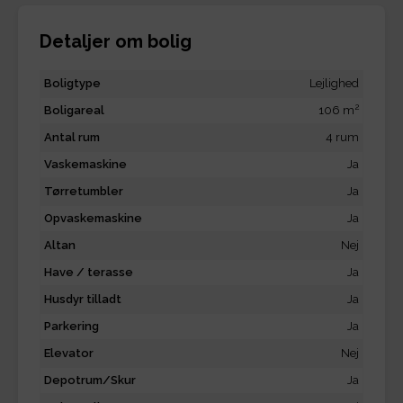
Detaljer om bolig
Boligtype
Lejlighed
2
Boligareal
106 m
Antal rum
4 rum
Vaskemaskine
Ja
Tørretumbler
Ja
Opvaskemaskine
Ja
Altan
Nej
Have / terasse
Ja
Husdyr tilladt
Ja
Parkering
Ja
Elevator
Nej
Depotrum/Skur
Ja