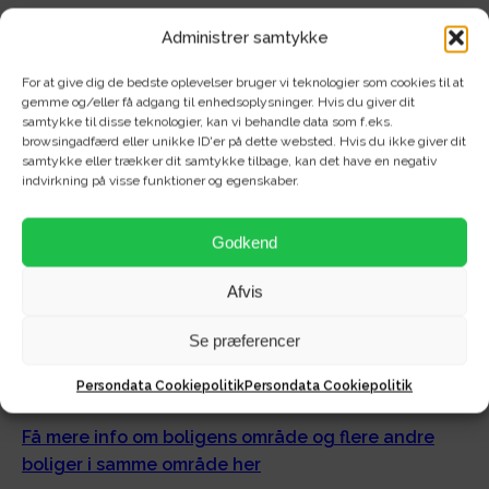
Administrer samtykke
For at give dig de bedste oplevelser bruger vi teknologier som cookies til at
gemme og/eller få adgang til enhedsoplysninger. Hvis du giver dit
Om området - Anna Anchers
samtykke til disse teknologier, kan vi behandle data som f.eks.
browsingadfærd eller unikke ID'er på dette websted. Hvis du ikke giver dit
samtykke eller trækker dit samtykke tilbage, kan det have en negativ
Vej
indvirkning på visse funktioner og egenskaber.
Velkommen til Anna Anchers Vej på det populære og
Godkend
attraktive Hasseris Enge tæt på Aalborg centrum med
flot udsigt og i naturskønne omgivelser.
Afvis
Her befinder du dig tæt på centrum og motorvej, men
Se præferencer
alligevel i rolige og naturskønne omgivelser med smuk
udsigt ud over de mange flotte marker...
Persondata Cookiepolitik
Persondata Cookiepolitik
Få mere info om boligens område og flere andre
boliger i samme område her