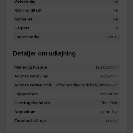
Delevenlig
Nej
Rygning tilladt
Nej
Møbleret
Nej
Carport
Ja
Energimærke
A2015
Detaljer om udlejning
Månedlig husleje
12.250,00 kr.
Aconto vand /md
350,00 kr.
Aconto varme /md
Afregnes direkte til forsyningen - kr.
Lejeperiode
Ubegrænset
Overtagelsesdato
Efter aftale
Depositum
3 x husleje
Forudbetalt leje
0,00 kr.