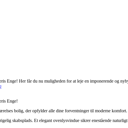
 Enge! Her får du nu muligheden for at leje en imponerende og nybygge
e
eris Enge!
elses bolig, der opfylder alle dine forventninger til moderne komfort.
ig skabsplads. Et elegant ovenlysvindue sikrer enestående naturligt ly