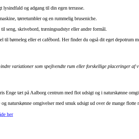
t lysindfald og adgang til din egen terrasse.
maskine, tørretumbler og en rummelig bruseniche.
 til seng, skrivebord, træningsudstyr eller andre formål.
l til børneleg eller et cafébord. Her finder du også dit eget depotrum 
mindre variationer som spejlvendte rum eller forskellige placeringer af
is Enge tæt på Aalborg centrum med flot udsigt og i naturskønne omgiv
ge og naturskønne omgivelser med smuk udsigt ud over de mange flotte m
åde her