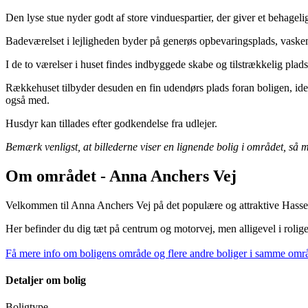
Den lyse stue nyder godt af store vinduespartier, der giver et behagelig
Badeværelset i lejligheden byder på generøs opbevaringsplads, vaske
I de to værelser i huset findes indbyggede skabe og tilstrækkelig plads
Rækkehuset tilbyder desuden en fin udendørs plads foran boligen, idee
også med.
Husdyr kan tillades efter godkendelse fra udlejer.
Bemærk venligst, at billederne viser en lignende bolig i området, så 
Om området - Anna Anchers Vej
Velkommen til Anna Anchers Vej på det populære og attraktive Hasser
Her befinder du dig tæt på centrum og motorvej, men alligevel i roli
Få mere info om boligens område og flere andre boliger i samme omr
Detaljer om bolig
Boligtype