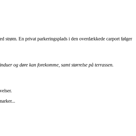
med strøm. En privat parkeringsplads i den overdækkede carport følger
 vinduer og døre kan forekomme, samt størrelse på terrassen.
elser.
arker...