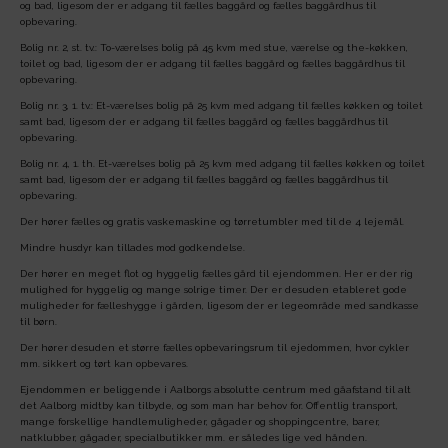
og bad, ligesom der er adgang til fælles baggård og fælles baggårdhus til
opbevaring.
Bolig nr. 2, st. tv.: To-værelses bolig på 45 kvm med stue, værelse og the-køkken,
toilet og bad, ligesom der er adgang til fælles baggård og fælles baggårdhus til
opbevaring.
Bolig nr. 3, 1. tv.: Et-værelses bolig på 25 kvm med adgang til fælles køkken og toilet
samt bad, ligesom der er adgang til fælles baggård og fælles baggårdhus til
opbevaring.
Bolig nr. 4, 1. th. Et-værelses bolig på 25 kvm med adgang til fælles køkken og toilet
samt bad, ligesom der er adgang til fælles baggård og fælles baggårdhus til
opbevaring.
Der hører fælles og gratis vaskemaskine og tørretumbler med til de 4 lejemål.
Mindre husdyr kan tillades mod godkendelse.
Der hører en meget flot og hyggelig fælles gård til ejendommen. Her er der rig
mulighed for hyggelig og mange solrige timer. Der er desuden etableret gode
muligheder for fælleshygge i gården, ligesom der er legeområde med sandkasse
til børn.
Der hører desuden et større fælles opbevaringsrum til ejedommen, hvor cykler
mm. sikkert og tørt kan opbevares.
Ejendommen er beliggende i Aalborgs absolutte centrum med gåafstand til alt
det Aalborg midtby kan tilbyde, og som man har behov for. Offentlig transport,
mange forskellige handlemuligheder, gågader og shoppingcentre, barer,
natklubber, gågader, specialbutikker mm. er således lige ved hånden.