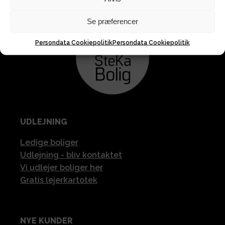
Se præferencer
Persondata Cookiepolitik
Persondata Cookiepolitik
UDLEJNING
Ledige boliger
Udlejning - bliv kontaktet
Vi udlejer boliger her
Gratis lejerkartotek
NYE KUNDER