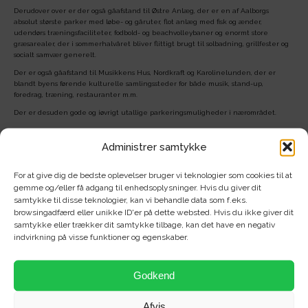
Derudover over er der også gåafstand til Østre Anlæg, der er en af Aalborgs
absolut største parker med løbe- og gåruter, flot anlæg med fisk og ænder,
udendørs træningsfaciliteter, fodbold- og beachvolleybaner og enormt store
græsarealer, der i sommerhalvåret bliver flittigt brugt til solbadning, grillfester og
socialt samvær generelt.
Der er også gåafstand til Musikkens Hus, Nordkraft og Karolinelunden, der er
blandt byens førende kulturelle samlingssteder for både musik, stand-up,
foredrag, træning, restauranter m.m.
Der er desuden gode og iøvrigt utallige parkeringsmuligheder i nærområdet.
Administrer samtykke
For at give dig de bedste oplevelser bruger vi teknologier som cookies til at
Der er desværre ingen ledige boliger i denne
gemme og/eller få adgang til enhedsoplysninger. Hvis du giver dit
samtykke til disse teknologier, kan vi behandle data som f.eks.
ejendom for nuværende.
browsingadfærd eller unikke ID'er på dette websted. Hvis du ikke giver dit
Se vores øvrige
ledige boliger
eller
kontakt os
og få
samtykke eller trækker dit samtykke tilbage, kan det have en negativ
indvirkning på visse funktioner og egenskaber.
personlig hjælp
Godkend
Afvis