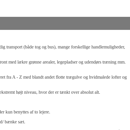
lig transport (både tog og bus), mange forskellige handlemuligheder,
front med lækre grønne arealer, legepladser og udendørs træning mm.
eret fra A - Z med blandt andet flotte trægulve og hvidmalede lofter og
ekstremt højt niveau, hvor der er tænkt over absolut alt.
r kun benyttes af to lejere.
rd/ bænke sæt.