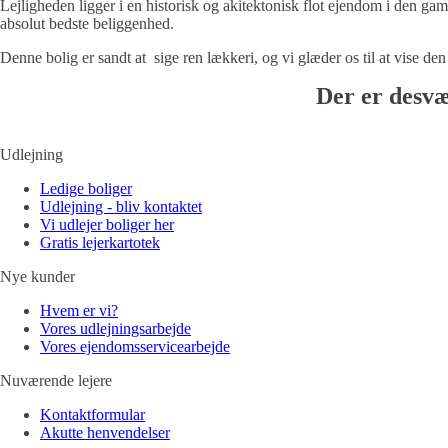
Lejligheden ligger i en historisk og akitektonisk flot ejendom i den gam
absolut bedste beliggenhed.
Denne bolig er sandt at sige ren lækkeri, og vi glæder os til at vise de
Der er desvæ
Udlejning
Ledige boliger
Udlejning - bliv kontaktet
Vi udlejer boliger her
Gratis lejerkartotek
Nye kunder
Hvem er vi?
Vores udlejningsarbejde
Vores ejendomsservicearbejde
Nuværende lejere
Kontaktformular
Akutte henvendelser