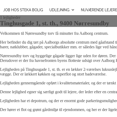
JOB HOS STEKA BOLIG
UDLEJNING
NUVÆRENDE LEJER
1 lejligheder
Tinghusgade 1, st. th., 9400 Nørresundby
Velkommen til Nørresundby torv få minutter fra Aalborg centrum.
Her befinder du dig tæt på Aalborgs absolutte centrum med gåafstand ti
barer, natklubber, gågader, specialbutikker mm. er således lige ved hån
Nørresundby torv og hyggelige gågade ligger lige uden for døren. Der
Derudover er der fra havnefronten byens flotteste udsigt over Aalborg
Lejligheden på Tinghusgade 1, st. th. er en lækker 2-værelses luksuslejl
vægge. Der er lækkert køkken og superflot og stort badeværelse.
Lejligheden gennemgående opført i kvalitetsmaterialer, og der er tænkt p
Denne lejlighed egner sig særligt godt til lejere, der leder efter en centr
Lejligheden har et depotrum, og der er enormt gode parkeringsmuligheder
Der hører et flot og grønt gårdmiljø til ejendommen, og her er der lige