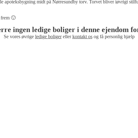
le apoteksbygning midt på Nørresundby torv. Torvet bliver iøvrigt stilfu
n frem 🙂
rre ingen ledige boliger i denne ejendom f
Se vores øvrige
ledige boliger
eller
kontakt os
og få personlig hjælp