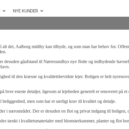
E
NYE KUNDER
l alt det, Aalborg midtby kan tilbyde, og som man har behov for. Offent
den.
 er desuden gåafstand til Nørresundbys nye flotte og indbydende havne
 Havn.
ighed til den kræsne og kvalitetsbevidste lejer. Boligen er helt nyrenov
å hver eneste detaljer, ligesom at lejeheden generelt er renoveret på et 
al beliggenhed, men som har et særligt krav til kvalitet og detalje.
 i nærområdet. Der er desuden en flot og privat indgang til boligen, de
ledes tænkt i kvalitetsmaterialer med blomsterkummer, planter og flot bo