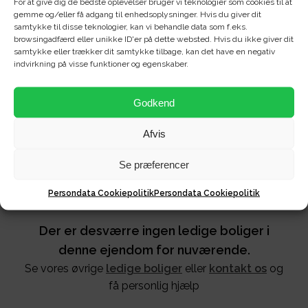
adgang til badeværelse med stor bruseniche og
For at give dig de bedste oplevelser bruger vi teknologier som cookies til at
gemme og/eller få adgang til enhedsoplysninger. Hvis du giver dit
håndklædetørrer samt udgang til den dejlige altan,
samtykke til disse teknologier, kan vi behandle data som f.eks.
mens der fra køkkenet er adgang til boligens to
browsingadfærd eller unikke ID'er på dette websted. Hvis du ikke giver dit
samtykke eller trækker dit samtykke tilbage, kan det have en negativ
værelser.
indvirkning på visse funktioner og egenskaber.
Til boligen hører desuden et opvarmet depotrum i en
særskilt bygning.
Godkend
Afvis
Se præferencer
Persondata Cookiepolitik
Persondata Cookiepolitik
Der er desværre ingen ledige boliger i
denne ejendom for nuværende.
Se vores øvrige
ledige boliger
eller
kontakt os
og
få personlig hjælp