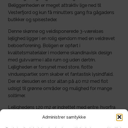
Beliggenheden er meget attraktiv lige ned til
Vesterfjord og kun få minutters gang fra gågadens
butikker og spisesteder.
Denne skønne og veldisponerede 3-værelses
lejlighed ligger i en rolig ejendom med en veldrevet
beboerforening. Boligen er opført i
kvalitetsmaterialer i moderne skandinavisk design
med gulvvarme i alle rum og uden dørtrin.
Lejligheden er forsynet med store, flotte
vinduespartier, som skaber et fantastisk lysindfald.
Der er desuden en stor altan på 40 m2 med flot
udsigt til grønne områder og mulighed for mange
soltimer.
Lejlighedens 120 m2 er indrettet med entre, hvorfra
du træder ind i lejlighedens store stue, der ligger i
Administrer samtykke
forbindelse med køkken-alrummet. Fra stuen er der