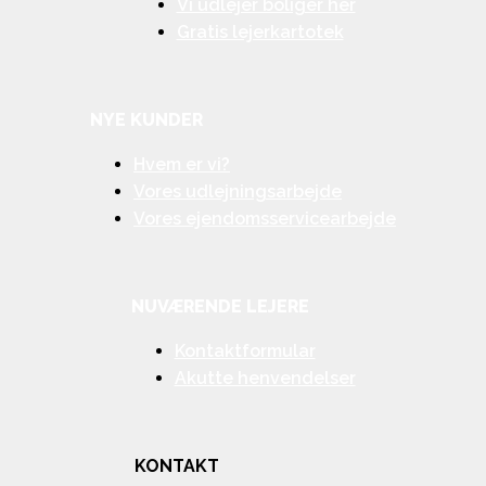
Vi udlejer boliger her
Gratis lejerkartotek
NYE KUNDER
Hvem er vi?
Vores udlejningsarbejde
Vores ejendomsservicearbejde
NUVÆRENDE LEJERE
Kontaktformular
Akutte henvendelser
KONTAKT