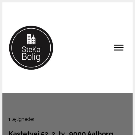
1 lejligheder
Kastetvej 52, 2. tv., 9000 Aalborg