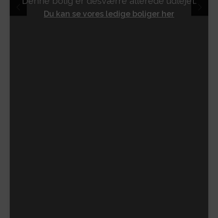
Denne bolig er desværre allerede udlejet.
Du kan se vores ledige boliger her