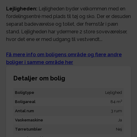
Lejligheden:
Lejligheden byder velkommen med en
fordelingsentré med plads til tøj og sko. Der er desuden
separat badeværelse og toilet, der fremstår i pæn
stand. Lejligheden har ydermere 2 store soveværelser,
hvor det ene er med udgang til vestvendt...
Få mere info om boligens område og flere andre
boliger i samme område her
Detaljer om bolig
Boligtype
Lejlighed
2
Boligareal
84 m
Antal rum
3 rum
Vaskemaskine
Ja
Tørretumbler
Nej