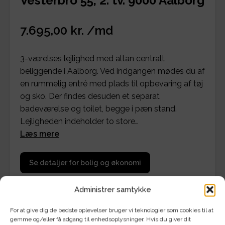
Vesterbro 55, 2. tv. 9000 Aalborg
7.695,00 kr. /md
3-værelses lejlighed med altan centralt
beliggende i Aalborg. Ved indgangen mødes du af
en rummelig entré med plads til opbevaring af tøj
og sko. Der findes desuden et separat
badeværelse og toilet, begge i pæn stand.
Lejligheden indeholder to store…
Læs mere
Se detaljer for bolig og økonomi
Administrer samtykke
For at give dig de bedste oplevelser bruger vi teknologier som cookies til at
gemme og/eller få adgang til enhedsoplysninger. Hvis du giver dit