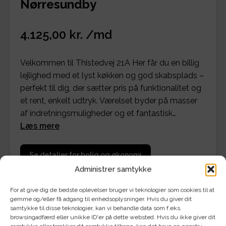
Nørresundby
4.125,00 kr. /md
Velkommen til Thistedvej 21A Her får du en billig
lejlighed med et lyst køkken og god skabsplads –
perfekt til dig, der sætter pris på funktionalitet og
et rent, enkelt udtryk. Værelset byder på masser
af indretningsmuligheder og et fantastisk…
Læs mere
Se detaljer for bolig og økonomi
Administrer samtykke
For at give dig de bedste oplevelser bruger vi teknologier som cookies til at
gemme og/eller få adgang til enhedsoplysninger. Hvis du giver dit
samtykke til disse teknologier, kan vi behandle data som f.eks.
browsingadfærd eller unikke ID'er på dette websted. Hvis du ikke giver dit