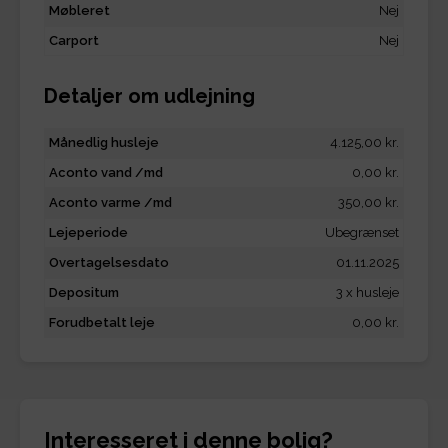
Møbleret
Nej
Carport
Nej
Detaljer om udlejning
Månedlig husleje
4.125,00 kr.
Aconto vand /md
0,00 kr.
Aconto varme /md
350,00 kr.
Lejeperiode
Ubegrænset
Overtagelsesdato
01.11.2025
Depositum
3 x husleje
Forudbetalt leje
0,00 kr.
Interesseret i denne bolig?