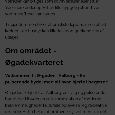
værelser kan bruges som soveværelser eller stuer.
Ydermere er der opført en lille hyggelig altan, hvor
sommeraftener kan nydes.
Til ejendommen hører et praktisk depotrum i en aflåst
kælder - og husdyr kan tillades mod godkendelse af
udlejer.
Om området -
Øgadekvarteret
Velkommen til Ø-gaden i Aalborg – En
pulserende bydel med alt hvad hjertet begærer!
Ø-gaden er hjertet af Aalborg, en livlig og pulserende
bydel, der tilbyder en unik kombination af moderne
bekvemmeligheder, kulturelle oplevelser og rekreative
områder. At bo her er at omfavne bylivet med alle dets