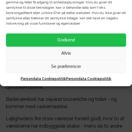
gemme og/eller få adgang til enhedsoplysninger. Hvis du giver dit
samtykke til disse teknologier, kan vi behandle data som f.eks.
browsingadfærd eller unikke ID'er på dette websted. Hvis du ikke giver dit
samtykke eller trækker dit samtykke tilbage, kan det have en negativ
Velkommen til Teglværks Allé!
indvirkning på visse funktioner og egenskaber.
Her finder du en STOR & LYS 4-værelses lejlighed på
Godkend
hele 132 kvadratmeter.
Lejligheden er - meget - delevenlig og oplagt til
Afvis
studerende eller parret, der ønsker ekstrameget plads.
Se præferencer
Køkkenet er stort og rummeligt - og kommer ydermere
Persondata Cookiepolitik
Persondata Cookiepolitik
med køle/fryseskab, komfur, emhætte og
opvaskemaskine.
Badeværelset har separat bruseniche og toilet - og
kommer med vaskemaskine.
Lejlighedens fire store værelser fordelt godt, hvor to af
værelserne har indbyggede skabe - mens de to andre