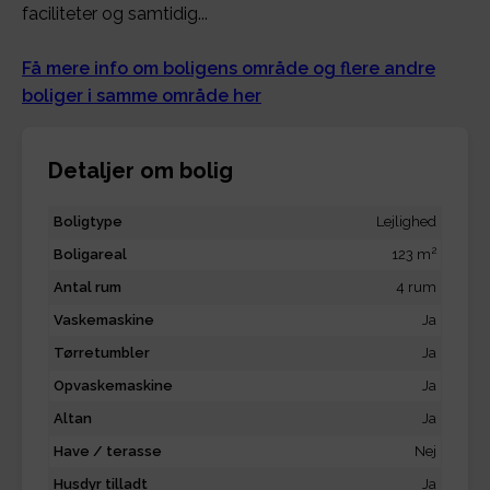
faciliteter og samtidig...
Få mere info om boligens område og flere andre
boliger i samme område her
Detaljer om bolig
Boligtype
Lejlighed
2
Boligareal
123 m
Antal rum
4 rum
Vaskemaskine
Ja
Tørretumbler
Ja
Opvaskemaskine
Ja
Altan
Ja
Have / terasse
Nej
Husdyr tilladt
Ja