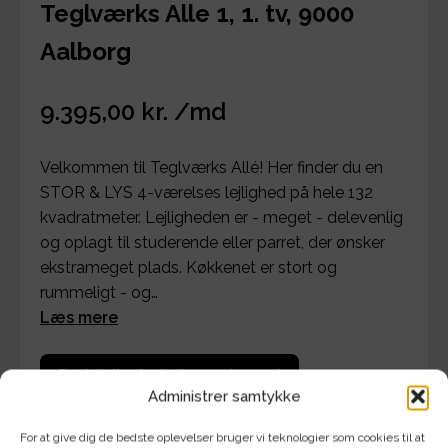
Teglværks Alle 1, 1. tv, 9000
Aalborg
9.395,00 kr. /md
Velkommen til Teglværks Allé! Her finder du en
STOR & LYS 4-værelses lejlighed på hele 132
kvadratmeter. Lejligheden er - meget - delevenlig
og oplagt til studerende eller parret, der ønsker
ekstrameget plads. Køkkenet er stort og
rummeligt - og…
Læs mere
Se detaljer for bolig og økonomi
Administrer samtykke
For at give dig de bedste oplevelser bruger vi teknologier som cookies til at