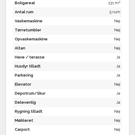
2
Boligareal
131 m
Antal rum
5 rum
Vaskemaskine
Nej
Tørretumbler
Nej
Opvaskemaskine
Nej
Altan
Nej
Have / terasse
Ja
Husdyr tilladt
Ja
Parkering
Ja
Elevator
Nej
Depotrum/Skur
Ja
Delevenlig
Ja
Rygning tilladt
Nej
Møbleret
Nej
Carport
Nej