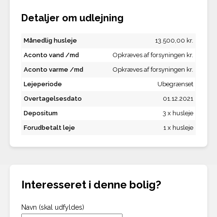
Detaljer om udlejning
Månedlig husleje
13.500,00 kr.
Aconto vand /md
Opkræves af forsyningen kr.
Aconto varme /md
Opkræves af forsyningen kr.
Lejeperiode
Ubegrænset
Overtagelsesdato
01.12.2021
Depositum
3 x husleje
Forudbetalt leje
1 x husleje
Interesseret i denne bolig?
Navn (skal udfyldes)