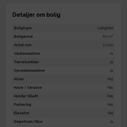
Detaljer om bolig
Boligtype
Lejlighed
2
Boligareal
63 m
Antal rum
2 rum
Vaskemaskine
Ja
Tørretumbler
Ja
Opvaskemaskine
Ja
Altan
Nej
Have / terasse
Nej
Husdyr tilladt
Nej
Parkering
Nej
Elevator
Nej
Depotrum/Skur
Ja