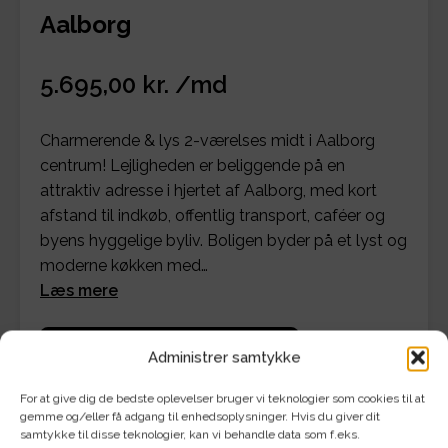
Aalborg
5.695,00 kr. /md
Charmerende & lys 2-værelses midt i Aalborg
centrum! Lejligheden er beliggende på en
attraktiv adresse i hjertet af Aalborg, med kort
afstand til indkøb, offentlig transport, caféer og
byens hyggelige byliv. Boligen byder på et lyst og
moderne køkken med…
Læs mere
Se detaljer for bolig og økonomi
Administrer samtykke
For at give dig de bedste oplevelser bruger vi teknologier som cookies til at
gemme og/eller få adgang til enhedsoplysninger. Hvis du giver dit
samtykke til disse teknologier, kan vi behandle data som f.eks.