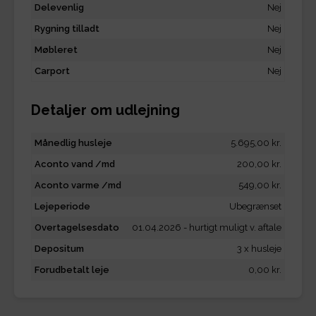
Delevenlig
Nej
Rygning tilladt
Nej
Møbleret
Nej
Carport
Nej
Detaljer om udlejning
Månedlig husleje
5.695,00 kr.
Aconto vand /md
200,00 kr.
Aconto varme /md
549,00 kr.
Lejeperiode
Ubegrænset
Overtagelsesdato
01.04.2026 - hurtigt muligt v. aftale
Depositum
3 x husleje
Forudbetalt leje
0,00 kr.