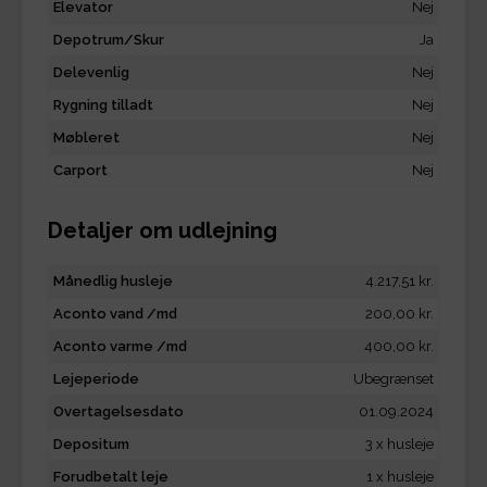
Elevator
Nej
Depotrum/Skur
Ja
Delevenlig
Nej
Rygning tilladt
Nej
Møbleret
Nej
Carport
Nej
Detaljer om udlejning
Månedlig husleje
4.217,51 kr.
Aconto vand /md
200,00 kr.
Aconto varme /md
400,00 kr.
Lejeperiode
Ubegrænset
Overtagelsesdato
01.09.2024
Depositum
3 x husleje
Forudbetalt leje
1 x husleje