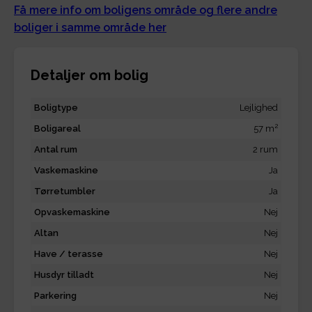
Få mere info om boligens område og flere andre
boliger i samme område her
Detaljer om bolig
Boligtype
Lejlighed
2
Boligareal
57 m
Antal rum
2 rum
Vaskemaskine
Ja
Tørretumbler
Ja
Opvaskemaskine
Nej
Altan
Nej
Have / terasse
Nej
Husdyr tilladt
Nej
Parkering
Nej