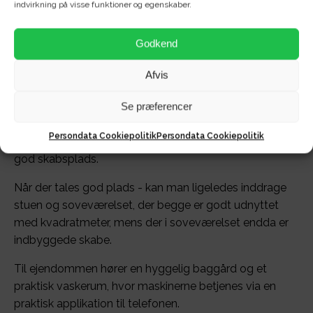
indvirkning på visse funktioner og egenskaber.
Centrum!
Her får du nu muligheden for at leje en rummelig og
Godkend
godt udnyttet 2-værelses bolig tæt på absolut ALT i
Afvis
Aalborg!
Boligen er indrettet med en praktisk entré - oplagt til
Se præferencer
sko og overtøj, badeværelse med separat bruseniche,
Persondata Cookiepolitik
Persondata Cookiepolitik
køkken med medfølgende komfur og emhætte samt
god skabsplads.
Når der tales god plads - kan man ligeledes inddrage
stuen og soveværelset, der begge er godt udnyttet
med kvadratmeter, mens der i soveværelset endda er
indbyggede skabe.
Til ejendommen hører en hyggelig baggård og et
praktisk vaskerum, hvor maskinerne betjenes via en
praktisk applikation til telefonen.