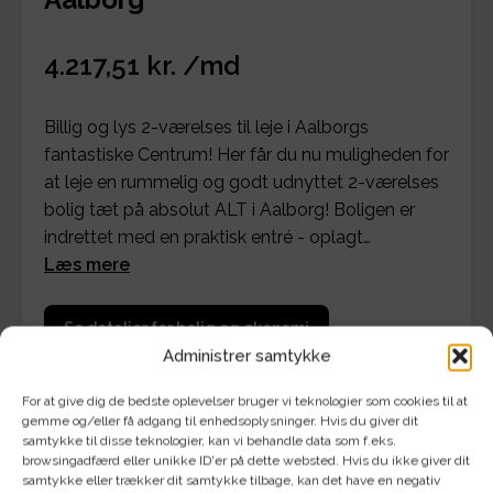
4.217,51 kr. /md
Billig og lys 2-værelses til leje i Aalborgs
fantastiske Centrum! Her får du nu muligheden for
at leje en rummelig og godt udnyttet 2-værelses
bolig tæt på absolut ALT i Aalborg! Boligen er
indrettet med en praktisk entré - oplagt…
Læs mere
Se detaljer for bolig og økonomi
Administrer samtykke
For at give dig de bedste oplevelser bruger vi teknologier som cookies til at
gemme og/eller få adgang til enhedsoplysninger. Hvis du giver dit
samtykke til disse teknologier, kan vi behandle data som f.eks.
browsingadfærd eller unikke ID'er på dette websted. Hvis du ikke giver dit
samtykke eller trækker dit samtykke tilbage, kan det have en negativ
Billig og lys 2-værelses til leje i Aalborgs fantastiske