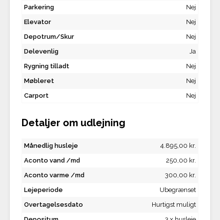
Parkering
Nej
Elevator
Nej
Depotrum/Skur
Nej
Delevenlig
Ja
Rygning tilladt
Nej
Møbleret
Nej
Carport
Nej
Detaljer om udlejning
Månedlig husleje
4.895,00 kr.
Aconto vand /md
250,00 kr.
Aconto varme /md
300,00 kr.
Lejeperiode
Ubegrænset
Overtagelsesdato
Hurtigst muligt
Depositum
3 x husleje