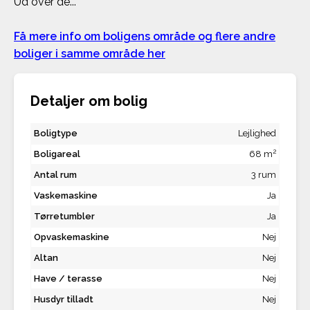
Ud over de...
Få mere info om boligens område og flere andre
boliger i samme område her
Detaljer om bolig
Boligtype
Lejlighed
2
Boligareal
68 m
Antal rum
3 rum
Vaskemaskine
Ja
Tørretumbler
Ja
Opvaskemaskine
Nej
Altan
Nej
Have / terasse
Nej
Husdyr tilladt
Nej