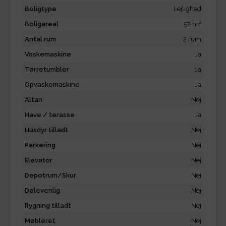
Boligtype
Lejlighed
2
Boligareal
52 m
Antal rum
2 rum
Vaskemaskine
Ja
Tørretumbler
Ja
Opvaskemaskine
Ja
Altan
Nej
Have / terasse
Ja
Husdyr tilladt
Nej
Parkering
Nej
Elevator
Nej
Depotrum/Skur
Nej
Delevenlig
Nej
Rygning tilladt
Nej
Møbleret
Nej