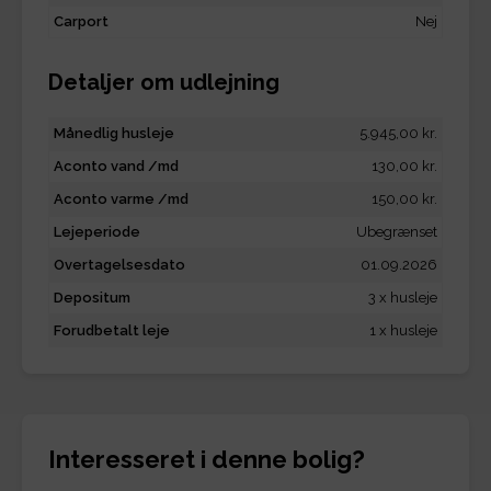
Carport
Nej
Detaljer om udlejning
Månedlig husleje
5.945,00 kr.
Aconto vand /md
130,00 kr.
Aconto varme /md
150,00 kr.
Lejeperiode
Ubegrænset
Overtagelsesdato
01.09.2026
Depositum
3 x husleje
Forudbetalt leje
1 x husleje
Interesseret i denne bolig?