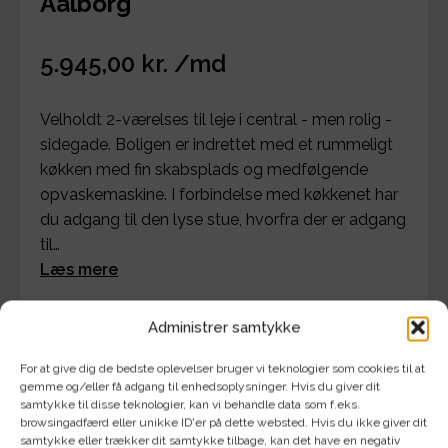
Aalborg
5.945,00 kr. /md
Velholdt 2-værelses til leje i central - men rolig -
sidegade. Boligen er indrettet med et rummeligt
køkken med fin skabsplads og medfølgende
opvaskemaskine. I forbindelse med køkkenet har
du adgang til den lyse stue, hvorfra der er adgang
til…
Læs mere
Administrer samtykke
Se detaljer for bolig og økonomi
For at give dig de bedste oplevelser bruger vi teknologier som cookies til at
gemme og/eller få adgang til enhedsoplysninger. Hvis du giver dit
samtykke til disse teknologier, kan vi behandle data som f.eks.
browsingadfærd eller unikke ID'er på dette websted. Hvis du ikke giver dit
samtykke eller trækker dit samtykke tilbage, kan det have en negativ