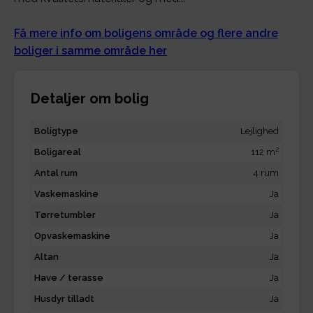
Få mere info om boligens område og flere andre
boliger i samme område her
Detaljer om bolig
Boligtype
Lejlighed
2
Boligareal
112 m
Antal rum
4 rum
Vaskemaskine
Ja
Tørretumbler
Ja
Opvaskemaskine
Ja
Altan
Ja
Have / terasse
Ja
Husdyr tilladt
Ja