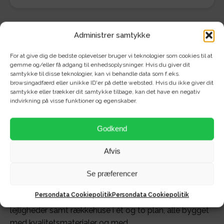
Administrer samtykke
For at give dig de bedste oplevelser bruger vi teknologier som cookies til at
Om området - Poul Anker
gemme og/eller få adgang til enhedsoplysninger. Hvis du giver dit
samtykke til disse teknologier, kan vi behandle data som f.eks.
browsingadfærd eller unikke ID'er på dette websted. Hvis du ikke giver dit
Bechs Vej 232 - 394
samtykke eller trækker dit samtykke tilbage, kan det have en negativ
indvirkning på visse funktioner og egenskaber.
(Sofiendalsparken)
Godkend
Velkommen til Sofiendalsparken – et moderne og
Afvis
attraktivt boligprojekt i Aalborg SV, der tilbyder smukke
og tidssvarende lejeboliger, som passer perfekt til både
Se præferencer
unge par, børnefamilier og seniorer.
Persondata Cookiepolitik
Persondata Cookiepolitik
I Sofiendalsparken finder I både 3- og 4-værelses
lejligheder samt rækkehuse i ét og to plan, alle bygget
med kvalitetsmaterialer og med...