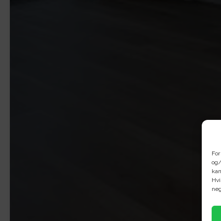
For
og/
kan
Hvi
neg