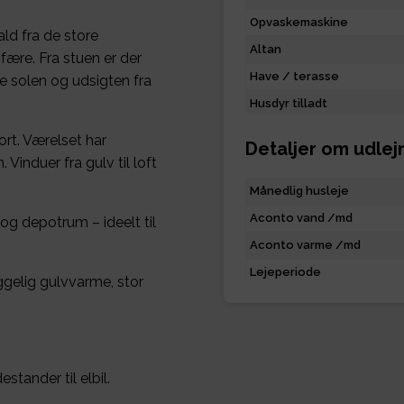
Opvaskemaskine
ld fra de store
Altan
fære. Fra stuen er der
Have / terasse
de solen og udsigten fra
Husdyr tilladt
rt. Værelset har
Detaljer om udlej
Vinduer fra gulv til loft
Månedlig husleje
Aconto vand /md
 og depotrum – ideelt til
Aconto varme /md
Lejeperiode
gelig gulvvarme, stor
stander til elbil.