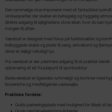
Den rummelige stue imponerer med sit fantastiske lysindfa
vinduespartier, der skaber en behagelig og hyggelig atmos
direkte adgang til lejlighedens store altan, hvor du kan ny
morgen til aften.
Værelset er designet med fokus på funktionalitet og komfo
indbyggede skabe og plads til seng, skrivebord og fjernsyn. 
sikrer et dejligt naturligt lys.
Fra værelset er der ydermere adgang til et praktisk teknik-
opbevaring af alt fra julepynt til sportsudstyr.
Badeværelset er ligeledes rummeligt og kommer med hyg
bruseniche og medfølgende vaskesøjle.
Praktiske fordele:
Gratis parkeringsplads med mulighed for tilkøb af lade
Gode gæsteparkeringsmuligheder.