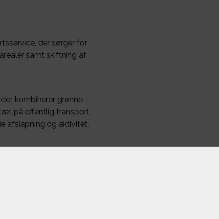
tsservice, der sørger for
arealer samt skiftning af
 der kombinerer grønne
 på offentlig transport,
e afslapning og aktivitet.
eret
 gør hverdagen