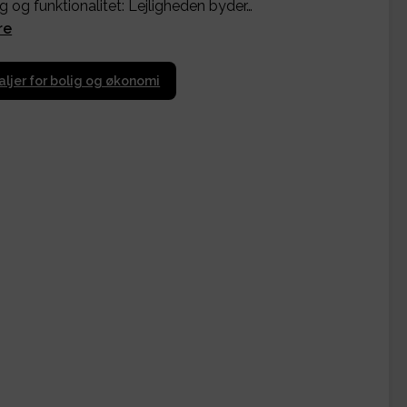
g og funktionalitet: Lejligheden byder…
re
aljer for bolig og økonomi