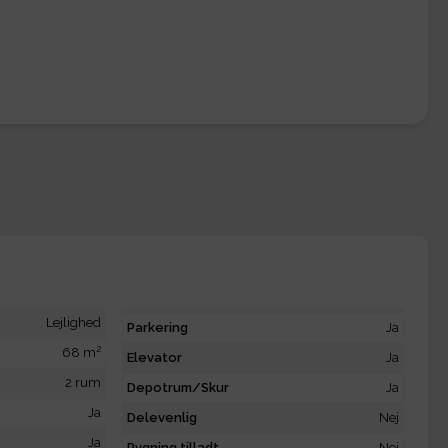
Lejlighed
Parkering
Ja
2
68 m
Elevator
Ja
2 rum
Depotrum/Skur
Ja
Ja
Delevenlig
Nej
Ja
Rygning tilladt
Nej