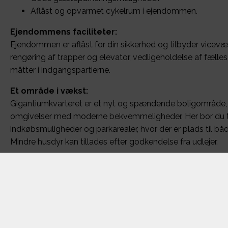
Aflåst og opvarmet cykelrum i ejendommen.
Ejendommens faciliteter:
Ejendommen er aflåst for din sikkerhed og tilbyder vicevær
rengøring af trapper og elevator, vedligeholdelse af fælles
måtter i indgangspartierne.
Et område i vækst:
Gigantiumkvarteret er et nyt og spændende boligområde,
omgivelser med moderne bekvemmeligheder. Her bor du tæt
indkøbsmuligheder og parkarealer, hvor der er plads til båd
Mindre husdyr kan tillades efter godkendelse fra udlejer.
Om området - Gigantiumkvart
Velkommen til Gigantiumkvarteret!
Dit nye hjem – tæt på naturen, byen og alt dét, der
nemmere.