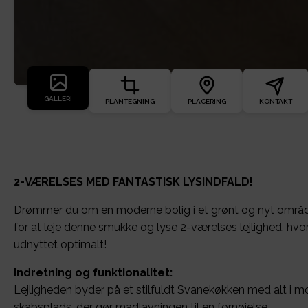
GALLERI
PLANTEGNING
PLACERING
KONTAKT
2-VÆRELSES MED FANTASTISK LYSINDFALD!
Drømmer du om en moderne bolig i et grønt og nyt områd
for at leje denne smukke og lyse 2-værelses lejlighed, hvo
udnyttet optimalt!
Indretning og funktionalitet:
Lejligheden byder på et stilfuldt Svanekøkken med alt i m
skabsplads, der gør madlavningen til en fornøjelse.