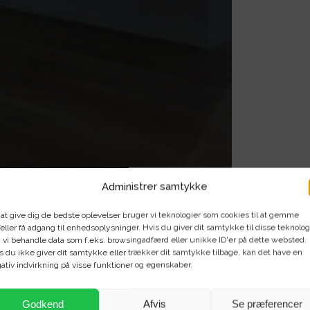
Administrer samtykke
 at give dig de bedste oplevelser bruger vi teknologier som cookies til at gemme
eller få adgang til enhedsoplysninger. Hvis du giver dit samtykke til disse teknolog
 vi behandle data som f.eks. browsingadfærd eller unikke ID'er på dette websted.
s du ikke giver dit samtykke eller trækker dit samtykke tilbage, kan det have en
ativ indvirkning på visse funktioner og egenskaber.
Godkend
Afvis
Se præferencer