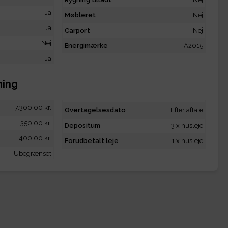
Ja
Møbleret
Nej
Ja
Carport
Nej
Nej
Energimærke
A2015
Ja
ning
7.300,00 kr.
Overtagelsesdato
Efter aftale
350,00 kr.
Depositum
3 x husleje
400,00 kr.
Forudbetalt leje
1 x husleje
Ubegrænset