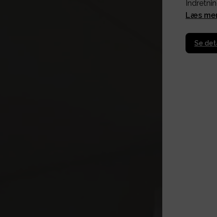
Indretnin
Læs me
Se det