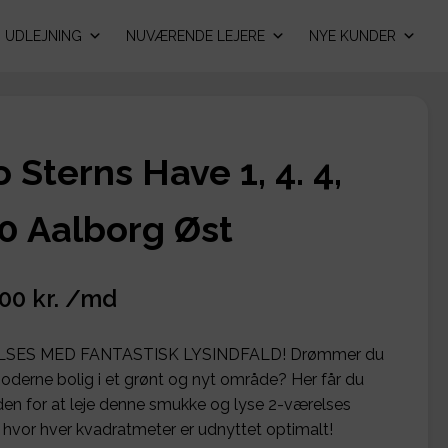
UDLEJNING
NUVÆRENDE LEJERE
NYE KUNDER
o Sterns Have 1, 4. 4,
0 Aalborg Øst
,00 kr. /md
LSES MED FANTASTISK LYSINDFALD! Drømmer du
derne bolig i et grønt og nyt område? Her får du
en for at leje denne smukke og lyse 2-værelses
d, hvor hver kvadratmeter er udnyttet optimalt!