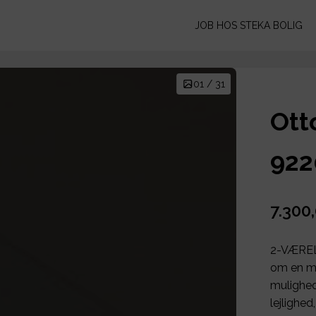
JOB HOS STEKA BOLIG
01 / 31
Ott
922
7.300
2-VÆRE
om en mo
mulighed
lejlighe