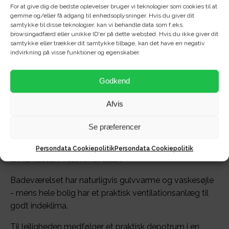
For at give dig de bedste oplevelser bruger vi teknologier som cookies til at
gemme og/eller få adgang til enhedsoplysninger. Hvis du giver dit
samtykke til disse teknologier, kan vi behandle data som f.eks.
browsingadfærd eller unikke ID'er på dette websted. Hvis du ikke giver dit
samtykke eller trækker dit samtykke tilbage, kan det have en negativ
Velkommen til Østre Havnepark 7!
indvirkning på visse funktioner og egenskaber.
Her får du netop nu muligheden for at leje denne flotte
og nye 2-værelses havnelejlighed til en skarp husleje!
Godkend
Køkkenet kommer med god skabsplads,
Afvis
køle/fryseskab, ovn, kogeplade og emhætte.
Se præferencer
Boligens stue er rummelig og med gode
indretningsmuligheder, mens der ligeledes medfølger
Persondata Cookiepolitik
Persondata Cookiepolitik
en fantastisk, vestvendt altan.
Badeværelset har naturligvis gulvvarme og vaskesøjle
- mens hele bolig har et praktisk ventilationsanlæg til
godt indeklima.
Til lejligheden medfølger et praktisk depotrum i en