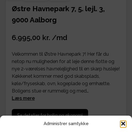
Østre Havnepark 7, 5. lejl. 3,
9000 Aalborg
6.995,00 kr. /md
Velkommen til Østre Havnepark 7! Her får du
netop nu muligheden for at leje denne flotte og
nye 2-værelses havnelejlighed til en skarp husleje!
Køkkenet kommer med god skabsplads,
køle/fryseskab, ovn, kogeplade og emhætte.
Boligens stue er rummelig og med…
Læs mere
Se detaljer for bolig og økonomi
Administrer samtykke