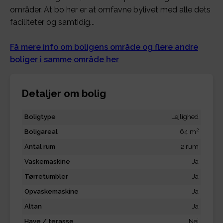
områder. At bo her er at omfavne bylivet med alle dets
faciliteter og samtidig...
Få mere info om boligens område og flere andre
boliger i samme område her
Detaljer om bolig
Boligtype
Lejlighed
2
Boligareal
64 m
Antal rum
2 rum
Vaskemaskine
Ja
Tørretumbler
Ja
Opvaskemaskine
Ja
Altan
Ja
Have / terasse
Nej