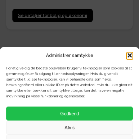
Se detaljer for bolig og økonomi
Administrer samtykke
STORT HUS UDLEJES I VESTER HASSING!
For at give dig de bedste oplevelser bruger vi teknologier som cookies til at
Tidsbegrænset lejeperiode - 7 mdr.
gemme og/eller få adgang til enhedsoplysninger. Hvis du giver dit
samtykke til disse teknologier, kan vi behandle data som f.eks.
browsingadfærd eller unikke ID'er på dette websted. Hvis du ikke giver dit
Drømmer du om at bo i et stort, flot, nybygget og
samtykke eller trækker dit samtykke tilbage, kan det have en negativ
arkitekttegnet hus tæt på naturen? Så har du nu
indvirkning på visse funktioner og egenskaber.
muligheden for at leje dette fantastiske 5-værelses hus
i Vester Hassing fra november 2025.
Godkend
Dette imponerende hus er ideelt for familien, der ønsker
Afvis
en tidsbegrænset bolig med masser af plads og
kvalitetsmaterialer. Huset, som er umøbleret, tilbyder