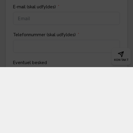
E-mail (skal udfyldes)
Telefonnummer (skal udfyldes)
KONTAKT
Eventuel besked
Indsend