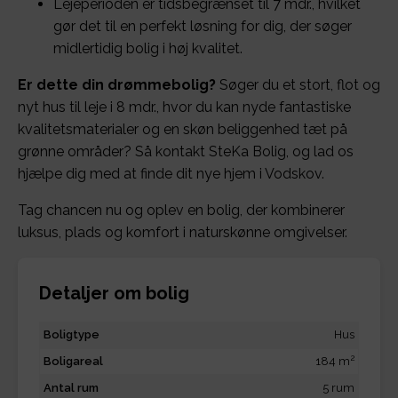
Lejeperioden er tidsbegrænset til 7 mdr., hvilket
gør det til en perfekt løsning for dig, der søger
midlertidig bolig i høj kvalitet.
Er dette din drømmebolig?
Søger du et stort, flot og
nyt hus til leje i 8 mdr., hvor du kan nyde fantastiske
kvalitetsmaterialer og en skøn beliggenhed tæt på
grønne områder? Så kontakt SteKa Bolig, og lad os
hjælpe dig med at finde dit nye hjem i Vodskov.
Tag chancen nu og oplev en bolig, der kombinerer
luksus, plads og komfort i naturskønne omgivelser.
Detaljer om bolig
Boligtype
Hus
2
Boligareal
184 m
Antal rum
5 rum