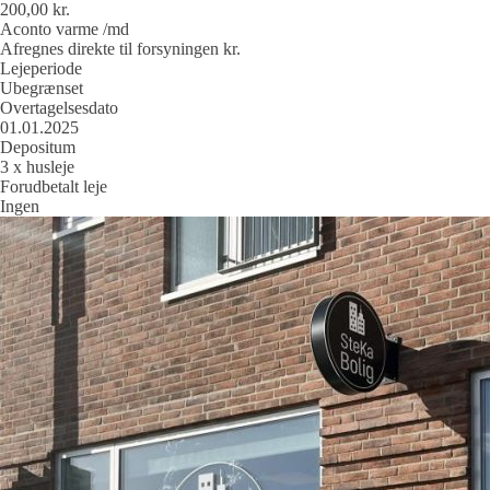
200,00 kr.
Aconto varme /md
Afregnes direkte til forsyningen kr.
Lejeperiode
Ubegrænset
Overtagelsesdato
01.01.2025
Depositum
3 x husleje
Forudbetalt leje
Ingen