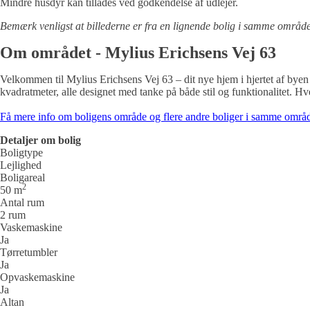
Mindre husdyr kan tillades ved godkendelse af udlejer.
Bemærk venligst at billederne er fra en lignende bolig i samme område
Om området - Mylius Erichsens Vej 63
Velkommen til Mylius Erichsens Vej 63 – dit nye hjem i hjertet af bye
kvadratmeter, alle designet med tanke på både stil og funktionalitet. Hve
Få mere info om boligens område og flere andre boliger i samme områ
Detaljer om bolig
Boligtype
Lejlighed
Boligareal
2
50 m
Antal rum
2 rum
Vaskemaskine
Ja
Tørretumbler
Ja
Opvaskemaskine
Ja
Altan