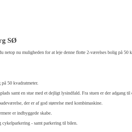
org SØ
år du netop nu muligheden for at leje denne flotte 2-værelses bolig p
g på 50 kvadratmeter.
 samt en stue med et dejligt lysindfald. Fra stuen er der adgang til
s badeværelse, der er af god størrelse med kombimaskine.
dermere er indbyggede skabe.
cykelparkering - samt parkering til bilen.