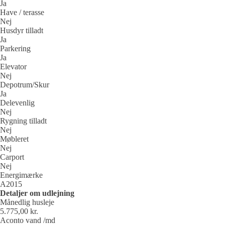
Ja
Have / terasse
Nej
Husdyr tilladt
Ja
Parkering
Ja
Elevator
Nej
Depotrum/Skur
Ja
Delevenlig
Nej
Rygning tilladt
Nej
Møbleret
Nej
Carport
Nej
Energimærke
A2015
Detaljer om udlejning
Månedlig husleje
5.775,00 kr.
Aconto vand /md