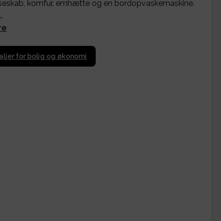
seskab, komfur, emhætte og en bordopvaskemaskine.
…
re
aljer for bolig og økonomi