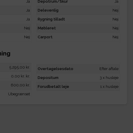
Ja
Depotrum/Skur
Ja
Ja
Delevenlig
Nej
Ja
Rygning tilladt
Nej
Nej
Møbleret
Nej
Nej
Carport
Nej
ning
5.295,00 kr.
Overtagelsesdato
Efter aftale
0,00 kr. kr.
Depositum
3 x husleje
600,00 kr.
Forudbetalt leje
1 x husleje
Ubegrænset