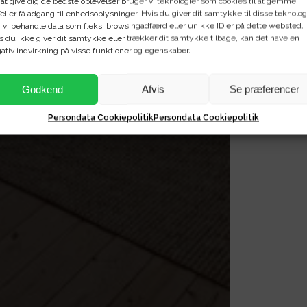
 at give dig de bedste oplevelser bruger vi teknologier som cookies til at gemme
eller få adgang til enhedsoplysninger. Hvis du giver dit samtykke til disse teknolog
 vi behandle data som f.eks. browsingadfærd eller unikke ID'er på dette websted.
s du ikke giver dit samtykke eller trækker dit samtykke tilbage, kan det have en
ativ indvirkning på visse funktioner og egenskaber.
Godkend
Afvis
Se præferencer
Persondata Cookiepolitik
Persondata Cookiepolitik