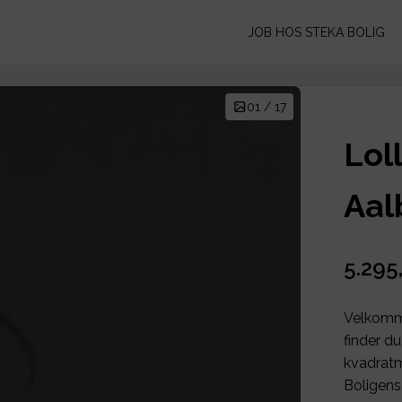
JOB HOS STEKA BOLIG
01 / 17
Lol
Aal
5.295
Velkomme
finder d
kvadratm
Boligen