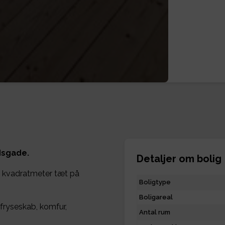
dsgade.
Detaljer om bolig
54 kvadratmeter tæt på
Boligtype
Boligareal
ryseskab, komfur,
Antal rum