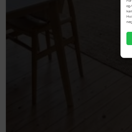
For
og/
kan
Hvi
neg