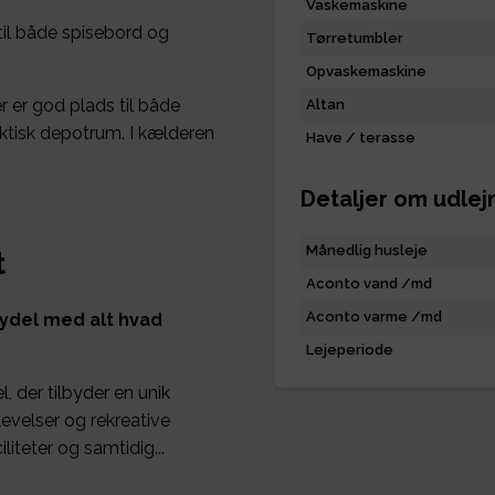
Vaskemaskine
til både spisebord og
Tørretumbler
Opvaskemaskine
r er god plads til både
Altan
aktisk depotrum. I kælderen
Have / terasse
Detaljer om udlej
Månedlig husleje
t
Aconto vand /md
Aconto varme /md
ydel med alt hvad
Lejeperiode
, der tilbyder en unik
evelser og rekreative
iteter og samtidig...