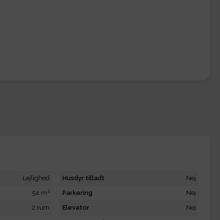
Lejlighed
Husdyr tilladt
Nej
2
54 m
Parkering
Nej
2 rum
Elevator
Nej