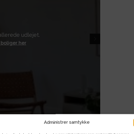
llerede udlejet.
 boliger her
Administrer samtykke