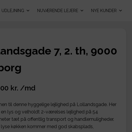
UDLEJNING
NUVÆRENDE LEJERE
NYE KUNDER
landsgade 7, 2. th, 9000
borg
,00 kr. /md
n til denne hyggelige lejlighed på Lollandsgade. Her
u en lys og velholdt 2-værelses lejlighed på 54
eter tæt på offentlig transport og handlemuligheder.
s lyse køkken kommer med god skabsplads,