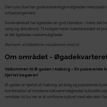
Den lyse stue har gode indretningsmuligheder med plads 
sofaarrangement.
Soveværelset har ligeledes en god størrelse - mens der he
seng og skrivebord. Til boligen hører i kælderarealet et pr
er der ligeledes vaskemuligheder.
Bemærk, at billederne visualiseres med AI.
Om området - Øgadekvartere
Velkommen til Ø-gaden i Aalborg – En pulserende b
hjertet begærer!
Ø-gaden er hjertet af Aalborg, en livlig og pulserende bydel
kombination af moderne bekvemmeligheder, kulturelle opl
områder. At bo her er at omfavne bylivet med alle dets facil