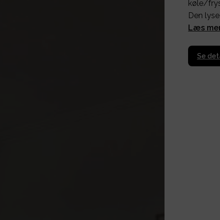
køle/fry
Den lyse
Læs me
Se det