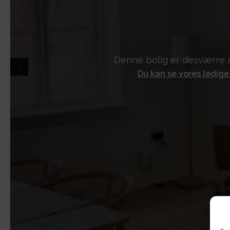
Denne bolig er desværre a
Du kan se vores ledige