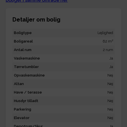
boliger i samme område her
Detaljer om bolig
Boligtype
Lejlighed
2
Boligareal
62 m
Antal rum
2 rum
Vaskemaskine
Ja
Tørretumbler
Ja
Opvaskemaskine
Nej
Altan
Nej
Have / terasse
Nej
Husdyr tilladt
Nej
Parkering
Nej
Elevator
Nej
Depotrum/Skur
Ja