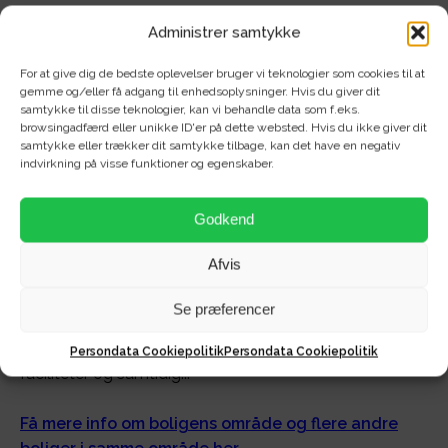
Administrer samtykke
For at give dig de bedste oplevelser bruger vi teknologier som cookies til at
gemme og/eller få adgang til enhedsoplysninger. Hvis du giver dit
Om området -
samtykke til disse teknologier, kan vi behandle data som f.eks.
browsingadfærd eller unikke ID'er på dette websted. Hvis du ikke giver dit
samtykke eller trækker dit samtykke tilbage, kan det have en negativ
Øgadekvarteret
indvirkning på visse funktioner og egenskaber.
Velkommen til Ø-gaden i Aalborg – En
Godkend
pulserende bydel med alt hvad hjertet begærer!
Afvis
Ø-gaden er hjertet af Aalborg, en livlig og pulserende
bydel, der tilbyder en unik kombination af moderne
Se præferencer
bekvemmeligheder, kulturelle oplevelser og rekreative
områder. At bo her er at omfavne bylivet med alle dets
Persondata Cookiepolitik
Persondata Cookiepolitik
faciliteter og samtidig...
Få mere info om boligens område og flere andre