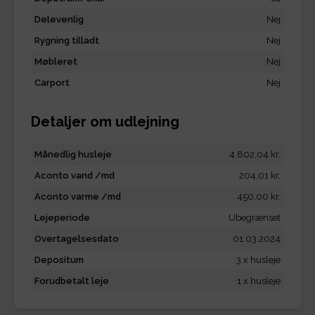
Delevenlig
Nej
Rygning tilladt
Nej
Møbleret
Nej
Carport
Nej
Detaljer om udlejning
Månedlig husleje
4.802,04 kr.
Aconto vand /md
204,01 kr.
Aconto varme /md
450,00 kr.
Lejeperiode
Ubegrænset
Overtagelsesdato
01.03.2024
Depositum
3 x husleje
Forudbetalt leje
1 x husleje