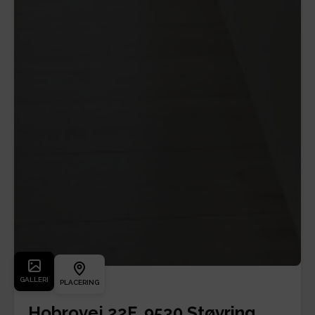
GALLERI
PLACERING
Hobrovej 22F, 9530 Støvring