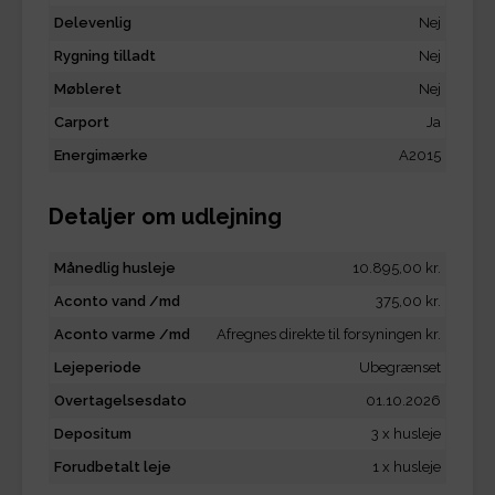
Delevenlig
Nej
Rygning tilladt
Nej
Møbleret
Nej
Carport
Ja
Energimærke
A2015
Detaljer om udlejning
Månedlig husleje
10.895,00 kr.
Aconto vand /md
375,00 kr.
Aconto varme /md
Afregnes direkte til forsyningen kr.
Lejeperiode
Ubegrænset
Overtagelsesdato
01.10.2026
Depositum
3 x husleje
Forudbetalt leje
1 x husleje