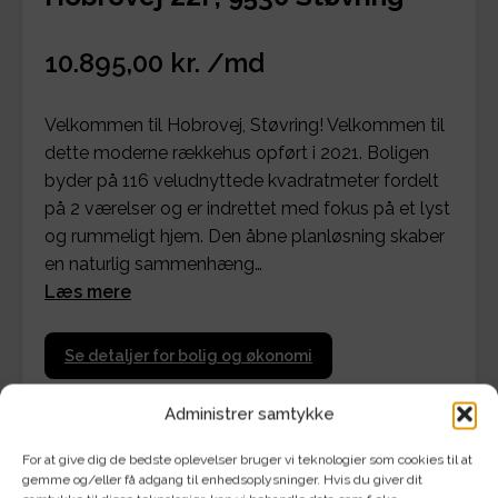
10.895,00 kr. /md
Velkommen til Hobrovej, Støvring! Velkommen til
dette moderne rækkehus opført i 2021. Boligen
byder på 116 veludnyttede kvadratmeter fordelt
på 2 værelser og er indrettet med fokus på et lyst
og rummeligt hjem. Den åbne planløsning skaber
en naturlig sammenhæng…
Læs mere
Se detaljer for bolig og økonomi
Administrer samtykke
For at give dig de bedste oplevelser bruger vi teknologier som cookies til at
gemme og/eller få adgang til enhedsoplysninger. Hvis du giver dit