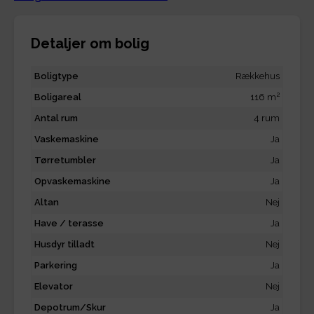
Detaljer om bolig
Boligtype
Rækkehus
2
Boligareal
116 m
Antal rum
4 rum
Vaskemaskine
Ja
Tørretumbler
Ja
Opvaskemaskine
Ja
Altan
Nej
Have / terasse
Ja
Husdyr tilladt
Nej
Parkering
Ja
Elevator
Nej
Depotrum/Skur
Ja