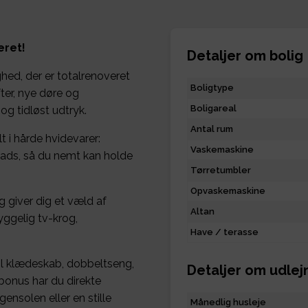
eret!
Detaljer om bolig
hed, der er totalrenoveret
Boligtype
fter, nye døre og
Boligareal
g tidløst udtryk.
Antal rum
t i hårde hvidevarer:
Vaskemaskine
ads, så du nemt kan holde
Tørretumbler
Opvaskemaskine
g giver dig et væld af
Altan
ggelig tv-krog,
Have / terasse
il klædeskab, dobbeltseng,
Detaljer om udlej
bonus har du direkte
ensolen eller en stille
Månedlig husleje