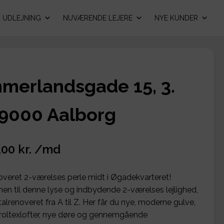
UDLEJNING
NUVÆRENDE LEJERE
NYE KUNDER
merlandsgade 15, 3.
, 9000 Aalborg
,00 kr. /md
overet 2-værelses perle midt i Øgadekvarteret!
n til denne lyse og indbydende 2-værelses lejlighed,
talrenoveret fra A til Z. Her får du nye, moderne gulve,
 troltexlofter, nye døre og gennemgående