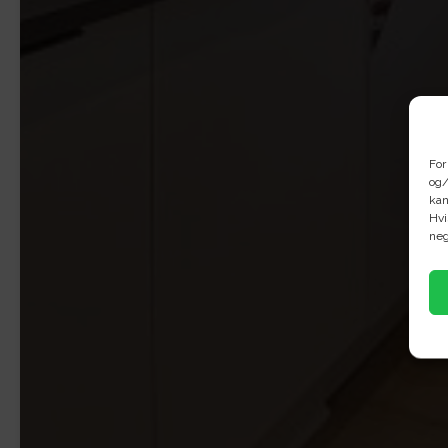
For
og/
kan
Hvi
neg