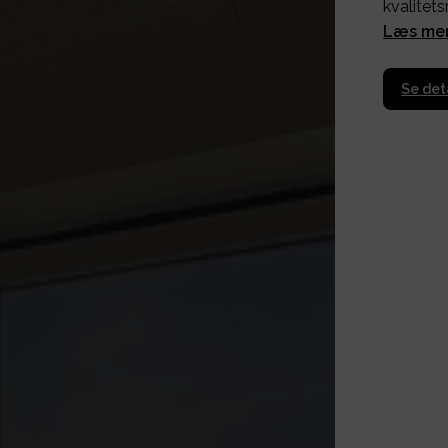
kvalitet
Læs me
Se det