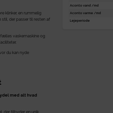
Aconto vand /md
e klinker, en rummelig
Aconto varme /md
til, der passer til resten af
Lejeperiode
 fælles vaskemaskine og
ciliteter.
vor du kan nyde
t
ydel med alt hvad
, der tilbyder en unik