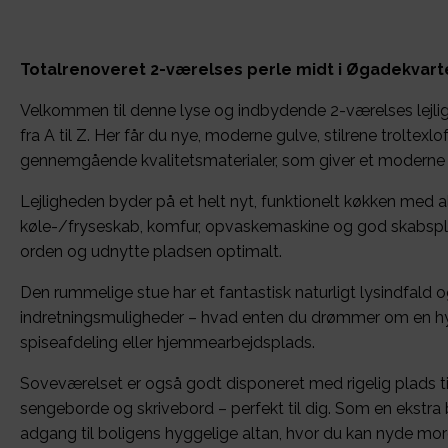
Totalrenoveret 2-værelses perle midt i Øgadekvart
Velkommen til denne lyse og indbydende 2-værelses lejlig
fra A til Z. Her får du nye, moderne gulve, stilrene troltexlo
gennemgående kvalitetsmaterialer, som giver et moderne o
Lejligheden byder på et helt nyt, funktionelt køkken med al
køle-/fryseskab, komfur, opvaskemaskine og god skabspl
orden og udnytte pladsen optimalt.
Den rummelige stue har et fantastisk naturligt lysindfald o
indretningsmuligheder – hvad enten du drømmer om en hy
spiseafdeling eller hjemmearbejdsplads.
Soveværelset er også godt disponeret med rigelig plads t
sengeborde og skrivebord – perfekt til dig. Som en ekstra 
adgang til boligens hyggelige altan, hvor du kan nyde morg