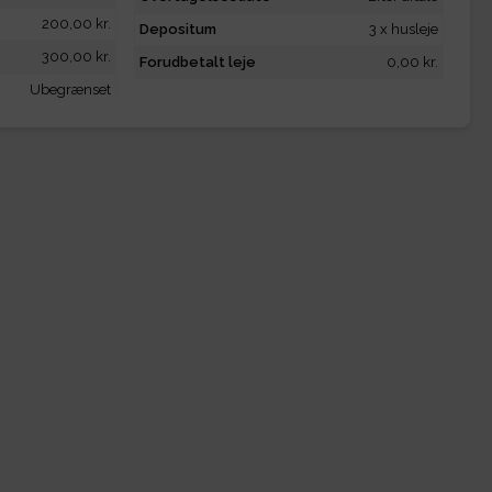
200,00 kr.
Depositum
3 x husleje
300,00 kr.
Forudbetalt leje
0,00 kr.
Ubegrænset