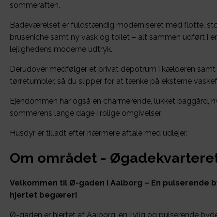
sommeraften.
Badeværelset er fuldstændig moderniseret med flotte, stor
bruseniche samt ny vask og toilet – alt sammen udført i en s
lejlighedens moderne udtryk.
Derudover medfølger et privat depotrum i kælderen samt
tørretumbler, så du slipper for at tænke på eksterne vaskefa
Ejendommen har også en charmerende, lukket baggård, h
sommerens lange dage i rolige omgivelser.
Husdyr er tilladt efter nærmere aftale med udlejer.
Om området - Øgadekvartere
Velkommen til Ø-gaden i Aalborg – En pulserende b
hjertet begærer!
Ø-gaden er hjertet af Aalborg, en livlig og pulserende bydel