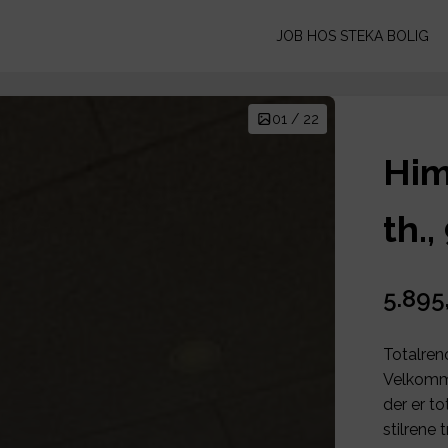
JOB HOS STEKA BOLIG
01 / 22
Him
th.
5.895
Totalren
Velkomme
der er to
stilrene