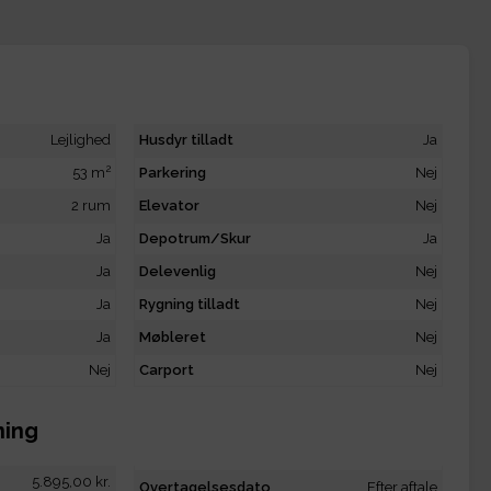
Lejlighed
Husdyr tilladt
Ja
2
53 m
Parkering
Nej
2 rum
Elevator
Nej
Ja
Depotrum/Skur
Ja
Ja
Delevenlig
Nej
Ja
Rygning tilladt
Nej
Ja
Møbleret
Nej
Nej
Carport
Nej
ning
5.895,00 kr.
Overtagelsesdato
Efter aftale