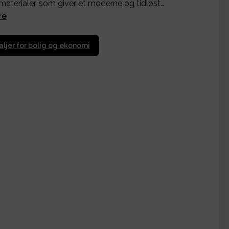
smaterialer, som giver et moderne og tidløst…
re
aljer for bolig og økonomi