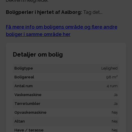
bekvemmeligheder.
Boligperler i hjertet af Aalborg:
Tag det...
Få mere info om boligens område og flere andre
boliger i samme område her
Detaljer om bolig
Boligtype
Lejlighed
2
Boligareal
98 m
Antal rum
4 rum
Vaskemaskine
Ja
Tørretumbler
Ja
Opvaskemaskine
Nej
Altan
Nej
Have / terasse
Nej