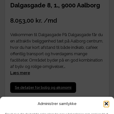
Dalgasgade 8, 1., 9000 Aalborg
8.053,00 kr. /md
Velkommen til Dalgasgade På Dalgasgade får du
en attraktiv beliggenhed tæt på Aalborg centrum,
hvor du har kort afstand til både indkøb, caféer,
offentlig transport og hverdagens mange
faciliteter. Området byder på en god kombination
af byliv og rolige omgivelser,…
Læs mere
Se detaljer for bolig og økonomi
Administrer samtykke