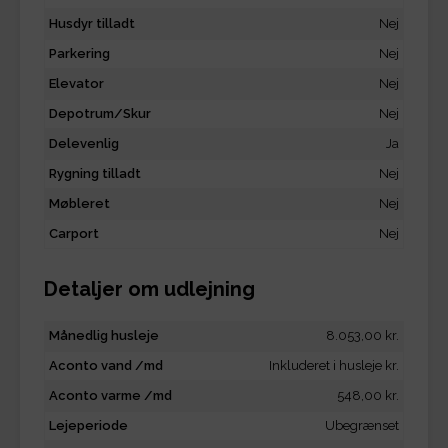
Husdyr tilladt
Nej
Parkering
Nej
Elevator
Nej
Depotrum/Skur
Nej
Delevenlig
Ja
Rygning tilladt
Nej
Møbleret
Nej
Carport
Nej
Detaljer om udlejning
Månedlig husleje
8.053,00 kr.
Aconto vand /md
Inkluderet i husleje kr.
Aconto varme /md
548,00 kr.
Lejeperiode
Ubegrænset