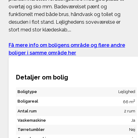
overtøj og sko mm. Badeværelset pænt og
funktionelt med både brus, håndvask og toilet og
desuden i flot stand. Lejlighedens soveværelse er
stort med stor klædeskab,...
Få mere info om boligens område og flere andre
boliger i samme område her
Detaljer om bolig
Boligtype
Lejlighed
2
Boligareal
66 m
Antal rum
2 rum
Vaskemaskine
Ja
Tørretumbler
Nej